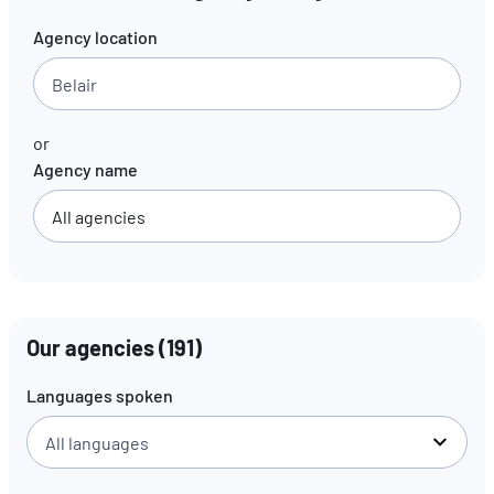
Agency location
EN
FR
DE
or
Agency name
Our agencies
(
191
)
Languages spoken
All languages