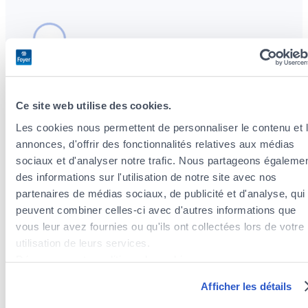
Ce site web utilise des cookies.
Les cookies nous permettent de personnaliser le contenu et 
Insurance agents near the district Belair
annonces, d'offrir des fonctionnalités relatives aux médias
Insurance agents in the district of Mühlenbach
sociaux et d'analyser notre trafic. Nous partageons égaleme
Insurance agents in the district of Merl
des informations sur l'utilisation de notre site avec nos
Insurance agents in the district of Hollerich
partenaires de médias sociaux, de publicité et d'analyse, qui
Insurance agents in the district of Cessange
peuvent combiner celles-ci avec d'autres informations que
Insurance agents in the district of Hamm
vous leur avez fournies ou qu'ils ont collectées lors de votre
Insurance agents in the district of Clausen
utilisation de leurs services.
Insurance agents in the district of Rollingergrund /
Découvrez notre politique de cookies :
Belair-Nord
https://www.foyer.lu/fr/info/information-relative-aux-
Afficher les détails
Insurance agents in the district of Gare
cookies/
Insurance agents in the district of Gasperich