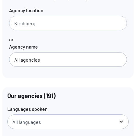
Agency location
EN
FR
DE
or
Agency name
Our agencies
(
191
)
Languages spoken
All languages