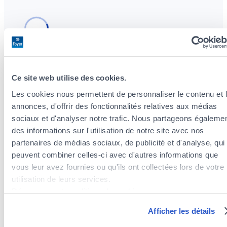
Ce site web utilise des cookies.
Les cookies nous permettent de personnaliser le contenu et 
Insurance agents near the district Kirchberg
annonces, d'offrir des fonctionnalités relatives aux médias
Insurance agents in the district of Mühlenbach
sociaux et d'analyser notre trafic. Nous partageons égaleme
Insurance agents in the district of Hollerich
des informations sur l'utilisation de notre site avec nos
Insurance agents in the district of Gare
partenaires de médias sociaux, de publicité et d'analyse, qui
Insurance agents in the district of Clausen
peuvent combiner celles-ci avec d'autres informations que
Insurance agents in the district of Bonnevoie-Nord /
vous leur avez fournies ou qu'ils ont collectées lors de votre
Verlorenkost
utilisation de leurs services.
Insurance agents in the district of Weimerskirch
Découvrez notre politique de cookies :
Insurance agents in the district of Belair
https://www.foyer.lu/fr/info/information-relative-aux-
Afficher les détails
Insurance agents in the district of Eich
cookies/
Insurance agents in the district of Cents