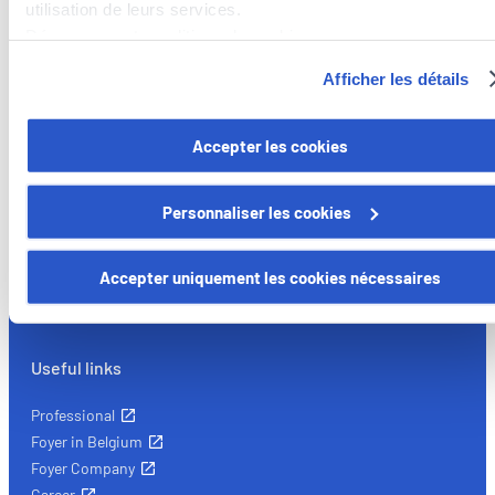
utilisation de leurs services.
Découvrez notre politique de cookies :
https://www.foyer.lu/fr/info/information-relative-aux-
Foyer Assurances
Afficher les détails
cookies/
12, rue Léon Laval,
Vous avez la possibilité de retirer votre consentement à tout
Accepter les cookies
L-3372 Leudelange
moment en cliquant sur le lien "gestion des cookies" en bas 
page.
Currently
closed
Personnaliser les cookies
Certains de ces cookies sont strictement nécessaires au bo
+352
437 437
fonctionnement du site. Notez que si vous désactivez des
Accepter uniquement les cookies nécessaires
Contact
cookies utilisés ici, il se peut que certaines fonctionnalités o
parties de ce site Web ne soient plus normalement
accessibles. D'autres sont utilisés pour :
Useful links
Améliorer votre expérience utilisateur, en personnalisant
vos fonctionnalités et en se souvenant de vos choix.
Professional
Mesurer l'audience en suivant le nombre de visiteurs et e
Foyer in Belgium
comprenant comment vous arrivez sur notre site.
Foyer Company
Proposer des offres et services personnalisés et en suivr
Career