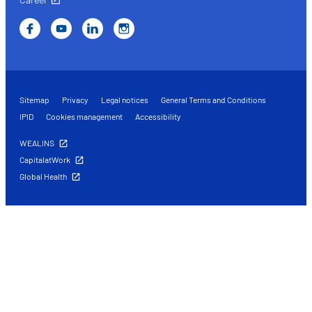
les performances. Partager des informations avec les résea
sociaux utilisés et vous permettre de visualiser du contenu
hébergé sur un site externe.
Sitemap
Privacy
Legal notices
General Terms and Conditions
IPID
Cookies management
Accessibility
WEALINS
CapitalatWork
Global Health