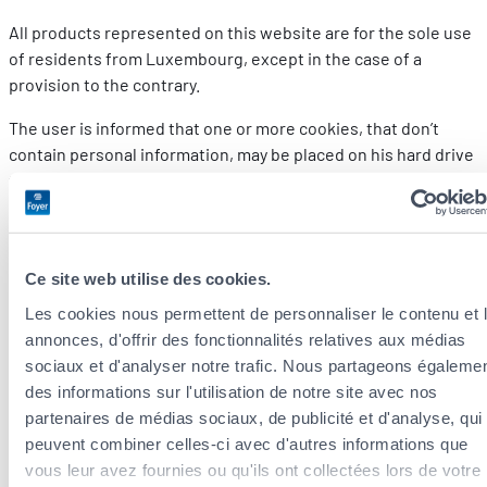
All products represented on this website are for the sole use
of residents from Luxembourg, except in the case of a
EN
DE
FR
provision to the contrary.
The user is informed that one or more cookies, that don’t
contain personal information, may be placed on his hard drive
to ensure his identification.
For any suggestions or complaints regarding Foyer services,
please send an email to our quality department at
qualite@foyer.lu or contact usvia our Contact form available
Ce site web utilise des cookies.
on this site.
Les cookies nous permettent de personnaliser le contenu et 
annonces, d'offrir des fonctionnalités relatives aux médias
If you would like more information about the way your claim is
sociaux et d'analyser notre trafic. Nous partageons égaleme
processed, please see our
Claims management policy (French
des informations sur l'utilisation de notre site avec nos
version)
.
partenaires de médias sociaux, de publicité et d'analyse, qui
peuvent combiner celles-ci avec d'autres informations que
vous leur avez fournies ou qu'ils ont collectées lors de votre