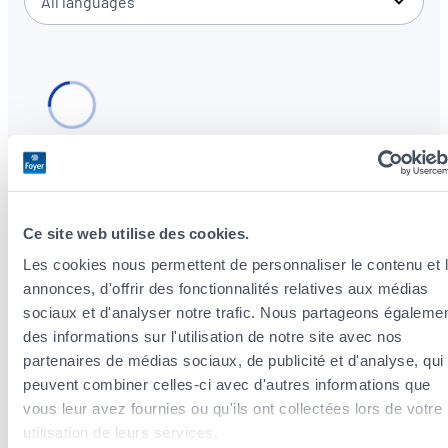
All languages
Ce site web utilise des cookies.
Insurance agents in the districts of
Luxembourg City
Les cookies nous permettent de personnaliser le contenu et 
annonces, d'offrir des fonctionnalités relatives aux médias
Insurance agents in the district of Clausen
sociaux et d'analyser notre trafic. Nous partageons égaleme
Insurance agents in the district of Pulvermühl
des informations sur l'utilisation de notre site avec nos
Insurance agents in the district of Hollerich
partenaires de médias sociaux, de publicité et d'analyse, qui
Insurance agents in the district of Limpertsberg
peuvent combiner celles-ci avec d'autres informations que
Insurance agents in the district of Grund
vous leur avez fournies ou qu'ils ont collectées lors de votre
Insurance agents in the district of Weimerskirch
utilisation de leurs services.
Insurance agents in the district of Cents