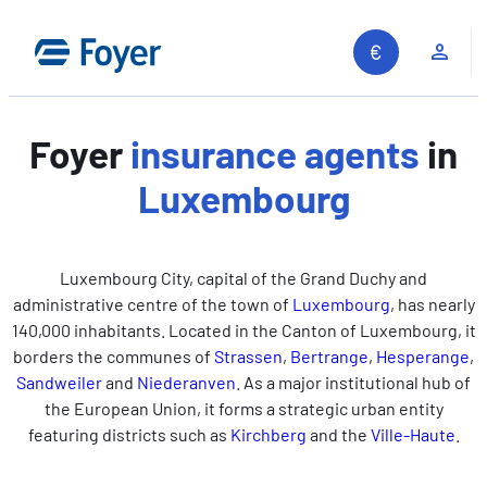
Skip
to
Clie
content
Foyer
insurance agents
in
Luxembourg
Luxembourg City, capital of the Grand Duchy and
administrative centre of the town of
Luxembourg
, has nearly
140,000 inhabitants. Located in the Canton of Luxembourg, it
borders the communes of
Strassen
,
Bertrange
,
Hesperange
,
Sandweiler
and
Niederanven
. As a major institutional hub of
the European Union, it forms a strategic urban entity
featuring districts such as
Kirchberg
and the
Ville‑Haute
.
Search site