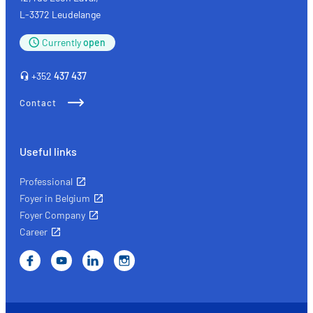
sociaux utilisés et vous permettre de visualiser du contenu
L-3372 Leudelange
hébergé sur un site externe.
Currently
open
+352
437 437
Contact
Useful links
Professional
Foyer in Belgium
Foyer Company
Career