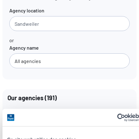
Agency location
EN
FR
DE
or
Agency name
Our agencies
(
191
)
Languages spoken
All languages