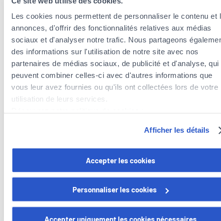
Ce site web utilise des cookies.
Les cookies nous permettent de personnaliser le contenu et 
annonces, d'offrir des fonctionnalités relatives aux médias
sociaux et d'analyser notre trafic. Nous partageons égaleme
des informations sur l'utilisation de notre site avec nos
partenaires de médias sociaux, de publicité et d'analyse, qui
peuvent combiner celles-ci avec d'autres informations que
vous leur avez fournies ou qu'ils ont collectées lors de votre
Insurance agents near the municipality of
utilisation de leurs services.
Sandweiler
Découvrez notre politique de cookies :
Insurance agents in the municipality of Contern
https://www.foyer.lu/fr/info/information-relative-aux-
Afficher les détails
Insurance agents in the municipality of Luxembourg
cookies/
Insurance agents in the municipality of Schuttrange
Vous avez la possibilité de retirer votre consentement à tout
Accepter les cookies
moment en cliquant sur le lien "gestion des cookies" en bas 
page.
Personnaliser les cookies
Certains de ces cookies sont strictement nécessaires au bo
Foyer Assurances
fonctionnement du site. Notez que si vous désactivez des
Accepter uniquement les cookies nécessaires