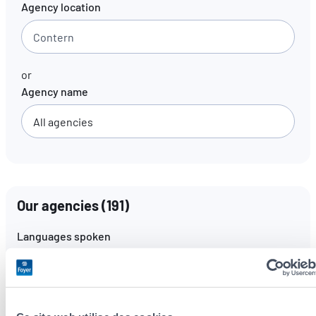
Agency location
EN
FR
DE
or
Agency name
Our agencies
(
191
)
Languages spoken
All languages