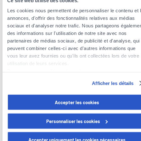
Ce site web utilise des cookies.
Les cookies nous permettent de personnaliser le contenu et 
annonces, d'offrir des fonctionnalités relatives aux médias
sociaux et d'analyser notre trafic. Nous partageons égaleme
des informations sur l'utilisation de notre site avec nos
partenaires de médias sociaux, de publicité et d'analyse, qui
peuvent combiner celles-ci avec d'autres informations que
Insurance agents near the municipality of
vous leur avez fournies ou qu'ils ont collectées lors de votre
Contern
utilisation de leurs services.
Insurance agents in the municipality of Sandweiler
Découvrez notre politique de cookies :
Insurance agents in the municipality of Hesperange
https://www.foyer.lu/fr/info/information-relative-aux-
Afficher les détails
Insurance agents in the municipality of Dalheim
cookies/
Insurance agents in the municipality of Weiler-la-Tour
Vous avez la possibilité de retirer votre consentement à tout
Accepter les cookies
moment en cliquant sur le lien "gestion des cookies" en bas 
page.
Personnaliser les cookies
Certains de ces cookies sont strictement nécessaires au bo
Foyer Assurances
fonctionnement du site. Notez que si vous désactivez des
Accepter uniquement les cookies nécessaires