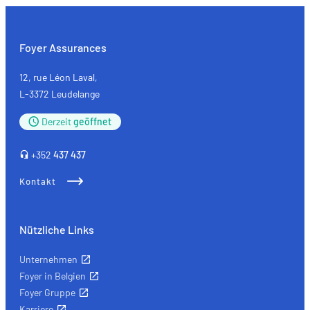
comprenant comment vous arrivez sur notre site.
Proposer des offres et services personnalisés et en suivr
les performances. Partager des informations avec les résea
Foyer Assurances
sociaux utilisés et vous permettre de visualiser du contenu
hébergé sur un site externe.
12, rue Léon Laval,
L-3372 Leudelange
Derzeit
geöffnet
+352
437 437
Kontakt
Nützliche Links
Unternehmen
Foyer in Belgien
Foyer Gruppe
Karriere