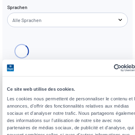
Sprachen
Alle Sprachen
Ce site web utilise des cookies.
Versicherungsagenten in den Stadtteilen von
Les cookies nous permettent de personnaliser le contenu et 
Luxemburg-Stadt
annonces, d'offrir des fonctionnalités relatives aux médias
Versicherungsagenten im Stadtteil Rollingergrund /
sociaux et d'analyser notre trafic. Nous partageons égaleme
Belair-Nord
des informations sur l'utilisation de notre site avec nos
Versicherungsagenten im Stadtteil Merl
partenaires de médias sociaux, de publicité et d'analyse, qui
Versicherungsagenten im Stadtteil Weimerskirch
peuvent combiner celles-ci avec d'autres informations que