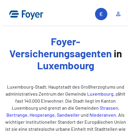
Zum
Inhalt
Kun
springen
Foyer-
Versicherungsagenten
in
Luxembourg
Luxembourg‑Stadt, Hauptstadt des Großherzogtums und
administratives Zentrum der Gemeinde
Luxembourg
, zählt
fast 140.000 Einwohner. Die Stadt liegt im Kanton
Luxembourg und grenzt an die Gemeinden
Strassen
,
Bertrange
,
Hesperange
,
Sandweiler
und
Niederanven
. Als
wichtiger institutioneller Standort der Europäischen Union
ist sie eine strategische urbane Einheit mit Stadtteilen wie
Auf unserer Website suchen