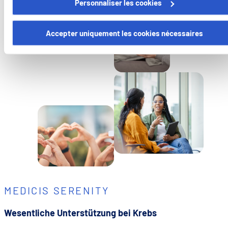
Personnaliser les cookies
Certains de ces cookies sont strictement nécessaires au bo
fonctionnement du site. Notez que si vous désactivez des
Accepter uniquement les cookies nécessaires
cookies utilisés ici, il se peut que certaines fonctionnalités o
parties de ce site Web ne soient plus normalement
accessibles. D'autres sont utilisés pour :
Améliorer votre expérience utilisateur, en personnalisant
vos fonctionnalités et en se souvenant de vos choix.
Mesurer l'audience en suivant le nombre de visiteurs et e
comprenant comment vous arrivez sur notre site.
Proposer des offres et services personnalisés et en suivr
les performances. Partager des informations avec les résea
sociaux utilisés et vous permettre de visualiser du contenu
hébergé sur un site externe.
MEDICIS SERENITY
Wesentliche Unterstützung bei Krebs