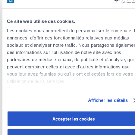
Versicherung im Krankheitsfall, Aufbau einer Altersvorsorge
und Schutz, falls ein Unfall passiert: Foyer bietet individuelle
Ce site web utilise des cookies.
Lösungen, die all diese entscheidenden Punkte abdecken.
Les cookies nous permettent de personnaliser le contenu et 
annonces, d'offrir des fonctionnalités relatives aux médias
sociaux et d'analyser notre trafic. Nous partageons égaleme
des informations sur l'utilisation de notre site avec nos
partenaires de médias sociaux, de publicité et d'analyse, qui
peuvent combiner celles-ci avec d'autres informations que
vous leur avez fournies ou qu'ils ont collectées lors de votre
utilisation de leurs services.
Découvrez notre politique de cookies :
https://www.foyer.lu/fr/info/information-relative-aux-
Afficher les détails
cookies/
Vous avez la possibilité de retirer votre consentement à tout
Accepter les cookies
moment en cliquant sur le lien "gestion des cookies" en bas 
page.