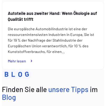
Fahrt
mit
Autoteile aus zweiter Hand: Wenn Ökologie auf
den
Qualität trifft
Kindern
diesen
Die europäische Automobilindustrie ist eine der
Sommer
ressourcenintensivsten Industrien in Europa. Sie ist
für 19 % der Nachfrage der Stahlindustrie der
Europäischen Union verantwortlich, für 10 % des
Kunststoffverbrauchs, für einen…
:
Mehr lesen
Autoteile
aus
zweiter
Hand:
Finden Sie alle
unsere Tipps
im
Wenn
Ökologie
Blog
auf