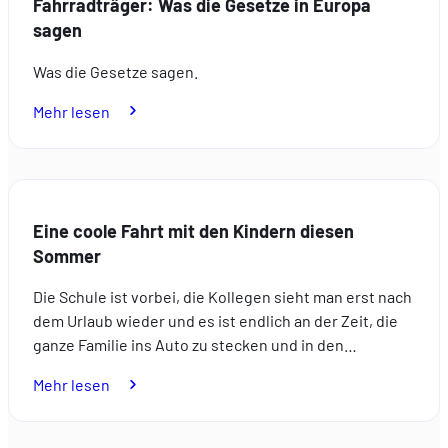
Fahrradträger: Was die Gesetze in Europa
sagen
Was die Gesetze sagen.
:
Mehr lesen
Fahrradträger:
Was
die
Gesetze
Eine coole Fahrt mit den Kindern diesen
in
Sommer
Europa
sagen
Die Schule ist vorbei, die Kollegen sieht man erst nach
dem Urlaub wieder und es ist endlich an der Zeit, die
ganze Familie ins Auto zu stecken und in den…
:
Mehr lesen
Eine
coole