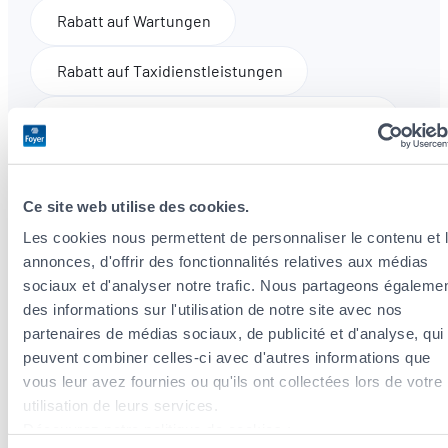
Rabatt auf Wartungen
Rabatt auf Taxidienstleistungen
Reifendruckkontrolle und Flüssigkeitsstände
Abholung
Kostenloser Vorab-Check*
Ce site web utilise des cookies.
Abholung 10km
Abholung 35km
Les cookies nous permettent de personnaliser le contenu et 
annonces, d'offrir des fonctionnalités relatives aux médias
Handwäsche außen
sociaux et d'analyser notre trafic. Nous partageons égaleme
des informations sur l'utilisation de notre site avec nos
*Nach Vereinbarung
partenaires de médias sociaux, de publicité et d'analyse, qui
peuvent combiner celles-ci avec d'autres informations que
vous leur avez fournies ou qu'ils ont collectées lors de votre
utilisation de leurs services.
Unsere Partner
(
28
)
Découvrez notre politique de cookies :