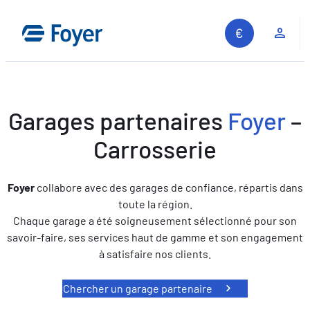
Aller
au
Espa
contenu
Garages partenaires
Foyer
–
Carrosserie
Foyer
collabore avec des garages de confiance, répartis dans
toute la région.
Chaque garage a été soigneusement sélectionné pour son
savoir-faire, ses services haut de gamme et son engagement
à satisfaire nos clients.
Chercher un garage partenaire
Recherche sur le site