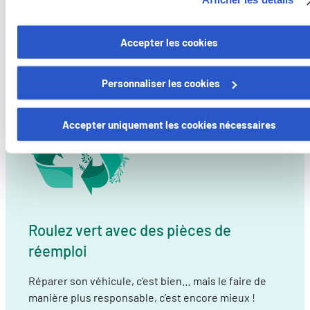
cookies/
Vous avez la possibilité de retirer votre consentement à tout
Accepter les cookies
moment en cliquant sur le lien "gestion des cookies" en bas 
page.
Personnaliser les cookies
Certains de ces cookies sont strictement nécessaires au bo
fonctionnement du site. Notez que si vous désactivez des
Accepter uniquement les cookies nécessaires
cookies utilisés ici, il se peut que certaines fonctionnalités o
parties de ce site Web ne soient plus normalement
accessibles. D'autres sont utilisés pour :
Améliorer votre expérience utilisateur, en personnalisant
vos fonctionnalités et en se souvenant de vos choix.
Mesurer l'audience en suivant le nombre de visiteurs et e
Roulez vert avec des pièces de
comprenant comment vous arrivez sur notre site.
réemploi
Proposer des offres et services personnalisés et en suivr
les performances. Partager des informations avec les résea
Réparer son véhicule, c’est bien… mais le faire de
sociaux utilisés et vous permettre de visualiser du contenu
manière plus responsable, c’est encore mieux !
hébergé sur un site externe.