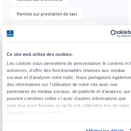
Remise sur prestation de taxi
Contrôle pression des pneux et niveaux
Pick-up
Pré-contrôle technique offert*
Ce site web utilise des cookies.
Pick-up 10km
Pick-up 35km
Les cookies nous permettent de personnaliser le contenu et 
annonces, d'offrir des fonctionnalités relatives aux médias
Nettoyage extérieur à la main
sociaux et d'analyser notre trafic. Nous partageons égaleme
des informations sur l'utilisation de notre site avec nos
*Sur rendez-vous
partenaires de médias sociaux, de publicité et d'analyse, qui
peuvent combiner celles-ci avec d'autres informations que
vous leur avez fournies ou qu'ils ont collectées lors de votre
utilisation de leurs services.
Nos partenaires
(
28
)
Découvrez notre politique de cookies :
https://www.foyer.lu/fr/info/information-relative-aux-
Afficher les détails