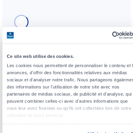
Ce site web utilise des cookies.
Versicherungsagenten in der Nähe des
Les cookies nous permettent de personnaliser le contenu et 
Stadtteils Cents
annonces, d'offrir des fonctionnalités relatives aux médias
Versicherungsagenten im Stadtteil Neudorf /
sociaux et d'analyser notre trafic. Nous partageons égaleme
Weimershof
des informations sur l'utilisation de notre site avec nos
Versicherungsagenten im Stadtteil Bonnevoie-Sud
partenaires de médias sociaux, de publicité et d'analyse, qui
Versicherungsagenten im Stadtteil Pfaffenthal
peuvent combiner celles-ci avec d'autres informations que
Versicherungsagenten im Stadtteil Ville-Haute
vous leur avez fournies ou qu'ils ont collectées lors de votre
Versicherungsagenten im Stadtteil Beggen
utilisation de leurs services.
Versicherungsagenten im Stadtteil Weimerskirch
Découvrez notre politique de cookies :
Versicherungsagenten im Stadtteil Belair
https://www.foyer.lu/fr/info/information-relative-aux-