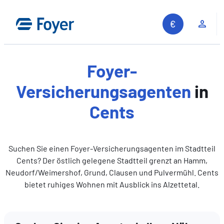
Zum
Inhalt
Kun
springen
Foyer-
Versicherungsagenten
in
Cents
Suchen Sie einen Foyer-Versicherungsagenten im Stadtteil
Cents? Der östlich gelegene Stadtteil grenzt an Hamm,
Neudorf/Weimershof, Grund, Clausen und Pulvermühl. Cents
bietet ruhiges Wohnen mit Ausblick ins Alzettetal.
Auf unserer Website suchen