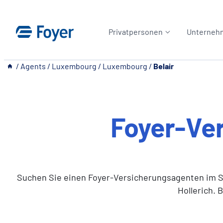
Zum
Inhalt
Privatpersonen
Unterneh
springen
__
/
Agents
/
Luxembourg
/
Luxembourg
/
Belair
Foyer-Ve
Suchen Sie einen Foyer-Versicherungsagenten im Sta
Hollerich. 