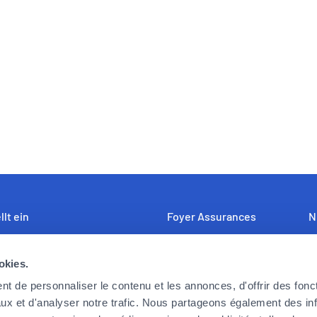
llt ein
Foyer Assurances
N
uf der Suche nach engagierten,
12, rue Léon Laval,
U
okies.
bereiten und begeisterungsfähigen
L-3372 Leudelange
Fo
rn und Mitarbeiterinnen, die die
F
t de personnaliser le contenu et les annonces, d'offrir des fonct
Derzeit
geschlossen
derungen von heute und morgen
K
ux et d'analyser notre trafic. Nous partageons également des in
öchten. Können Sie sich in dieser