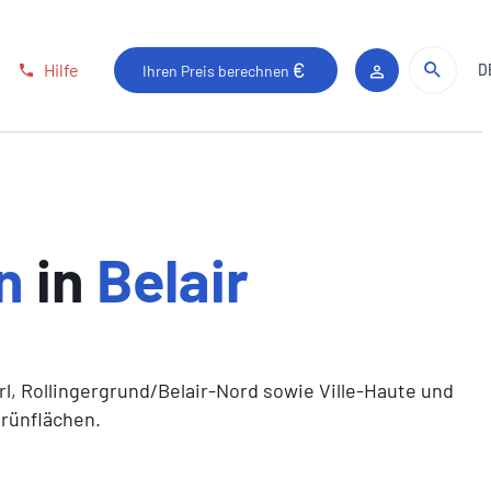
Auf 
Suc
Hilfe
D
Ihren Preis berechnen
Kundenbereic
n
in
Belair
l, Rollingergrund/Belair-Nord sowie Ville-Haute und
Grünflächen.