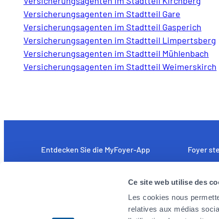
Versicherungsagenten im Stadtteil Kirchberg
Versicherungsagenten im Stadtteil Gare
Versicherungsagenten im Stadtteil Gasperich
Versicherungsagenten im Stadtteil Limpertsberg
Versicherungsagenten im Stadtteil Mühlenbach
Versicherungsagenten im Stadtteil Weimerskirch
Entdecken Sie die MyFoyer-App
Foyer ste
Einfach und intuitiv: unkomplizierte
Wir sind a
Ce site web utilise des co
Erstattung medizinischer Kosten. Sie
leistungs
verfolgen Ihre Schadensfälle in Echtzeit und
Mitarbeite
Les cookies nous permetten
erhalten rund um die Uhr und an 7 Tagen der
Herausfor
relatives aux médias socia
Woche Hilfestellung über das Notfalltelefon.
angehen m