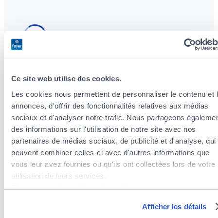
Ce site web utilise des cookies.
Les cookies nous permettent de personnaliser le contenu et 
Versicherungsagenten in der Nähe des
annonces, d'offrir des fonctionnalités relatives aux médias
Stadtteils Neudorf / Weimershof
sociaux et d'analyser notre trafic. Nous partageons égaleme
Versicherungsagenten im Stadtteil Kirchberg
des informations sur l'utilisation de notre site avec nos
Versicherungsagenten im Stadtteil Limpertsberg
partenaires de médias sociaux, de publicité et d'analyse, qui
Versicherungsagenten im Stadtteil Ville-Haute
peuvent combiner celles-ci avec d'autres informations que
Versicherungsagenten im Stadtteil Hollerich
vous leur avez fournies ou qu'ils ont collectées lors de votre
Versicherungsagenten im Stadtteil Weimerskirch
utilisation de leurs services.
Versicherungsagenten im Stadtteil Mühlenbach
Découvrez notre politique de cookies :
https://www.foyer.lu/fr/info/information-relative-aux-
Versicherungsagenten im Stadtteil Bonnevoie-Sud
Afficher les détails
cookies/
Versicherungsagenten im Stadtteil Beggen