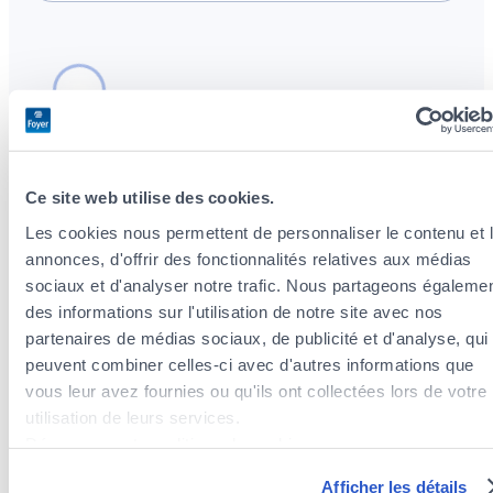
Ce site web utilise des cookies.
Les cookies nous permettent de personnaliser le contenu et 
Agents d’assurances à proximité du quartier
annonces, d'offrir des fonctionnalités relatives aux médias
Neudorf / Weimershof
sociaux et d'analyser notre trafic. Nous partageons égaleme
Agents d’assurances dans le quartier Hamm
des informations sur l'utilisation de notre site avec nos
Agents d’assurances dans le quartier Cents
partenaires de médias sociaux, de publicité et d'analyse, qui
Agents d’assurances dans le quartier Dommeldange
peuvent combiner celles-ci avec d'autres informations que
Agents d’assurances dans le quartier Hollerich
vous leur avez fournies ou qu'ils ont collectées lors de votre
Agents d’assurances dans le quartier Bonnevoie-Nord /
utilisation de leurs services.
Verlorenkost
Découvrez notre politique de cookies :
Agents d’assurances dans le quartier Weimerskirch
https://www.foyer.lu/fr/info/information-relative-aux-
Afficher les détails
Agents d’assurances dans le quartier Bonnevoie-Sud