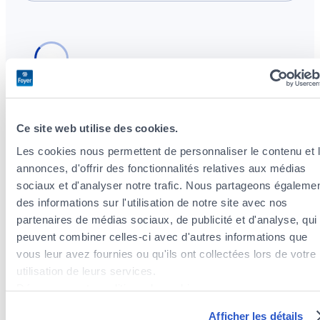
Ce site web utilise des cookies.
Les cookies nous permettent de personnaliser le contenu et 
Agents d’assurances à proximité du quartier
annonces, d'offrir des fonctionnalités relatives aux médias
Ville-Haute
sociaux et d'analyser notre trafic. Nous partageons égaleme
Agents d’assurances dans le quartier Cents
des informations sur l'utilisation de notre site avec nos
Agents d’assurances dans le quartier Hamm
partenaires de médias sociaux, de publicité et d'analyse, qui
Agents d’assurances dans le quartier Bonnevoie-Sud
peuvent combiner celles-ci avec d'autres informations que
Agents d’assurances dans le quartier Merl
vous leur avez fournies ou qu'ils ont collectées lors de votre
Agents d’assurances dans le quartier Cessange
utilisation de leurs services.
Agents d’assurances dans le quartier Neudorf /
Découvrez notre politique de cookies :
Weimershof
https://www.foyer.lu/fr/info/information-relative-aux-
Afficher les détails
Agents d’assurances dans le quartier Beggen