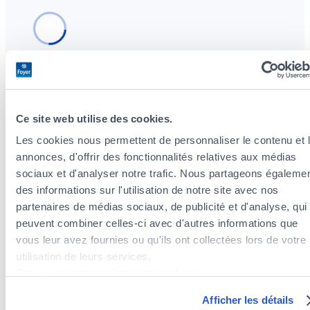
Ce site web utilise des cookies.
Agents d’assurances à proximité du quartier
Gare
Les cookies nous permettent de personnaliser le contenu et 
annonces, d'offrir des fonctionnalités relatives aux médias
Agents d’assurances dans le quartier Bonnevoie-Nord /
sociaux et d'analyser notre trafic. Nous partageons égaleme
Verlorenkost
des informations sur l'utilisation de notre site avec nos
Agents d’assurances dans le quartier Hollerich
partenaires de médias sociaux, de publicité et d'analyse, qui
Agents d’assurances dans le quartier Pulvermühl
peuvent combiner celles-ci avec d'autres informations que
Agents d’assurances dans le quartier Kirchberg
vous leur avez fournies ou qu'ils ont collectées lors de votre
Agents d’assurances dans le quartier Hamm
utilisation de leurs services.
Agents d’assurances dans le quartier Rollingergrund /
Découvrez notre politique de cookies :
Belair-Nord
https://www.foyer.lu/fr/info/information-relative-aux-
Agents d’assurances dans le quartier Clausen
Afficher les détails
cookies/