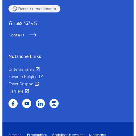
hébergé sur un site externe.
Derzeit
geschlossen
+352
437 437
Kontakt
Nützliche Links
Unternehmen
Foyer in Belgien
Foyer Gruppe
Karriere
Sitemap
Privatsphäre
Rechtliche Hinweise
Allgemeine