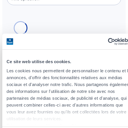
Ce site web utilise des cookies.
Versicherungsagenten in der Nähe des
Les cookies nous permettent de personnaliser le contenu et 
Stadtteils Gare
annonces, d'offrir des fonctionnalités relatives aux médias
Versicherungsagenten im Stadtteil Limpertsberg
sociaux et d'analyser notre trafic. Nous partageons égaleme
Versicherungsagenten im Stadtteil Bonnevoie-Nord /
des informations sur l'utilisation de notre site avec nos
Verlorenkost
partenaires de médias sociaux, de publicité et d'analyse, qui
Versicherungsagenten im Stadtteil Kirchberg
peuvent combiner celles-ci avec d'autres informations que
Versicherungsagenten im Stadtteil Neudorf /
vous leur avez fournies ou qu'ils ont collectées lors de votre
Weimershof
utilisation de leurs services.
Versicherungsagenten im Stadtteil Cessange
Découvrez notre politique de cookies :