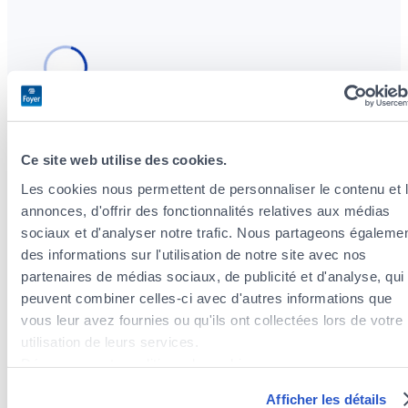
Ce site web utilise des cookies.
Les cookies nous permettent de personnaliser le contenu et 
Versicherungsagenten in der Nähe des
annonces, d'offrir des fonctionnalités relatives aux médias
Stadtteils Merl
sociaux et d'analyser notre trafic. Nous partageons égaleme
Versicherungsagenten im Stadtteil Gare
des informations sur l'utilisation de notre site avec nos
Versicherungsagenten im Stadtteil Hollerich
partenaires de médias sociaux, de publicité et d'analyse, qui
Versicherungsagenten im Stadtteil Cessange
peuvent combiner celles-ci avec d'autres informations que
Versicherungsagenten im Stadtteil Eich
vous leur avez fournies ou qu'ils ont collectées lors de votre
Versicherungsagenten im Stadtteil Rollingergrund /
utilisation de leurs services.
Belair-Nord
Découvrez notre politique de cookies :
Versicherungsagenten im Stadtteil Limpertsberg
https://www.foyer.lu/fr/info/information-relative-aux-
Versicherungsagenten im Stadtteil Beggen
Afficher les détails
cookies/