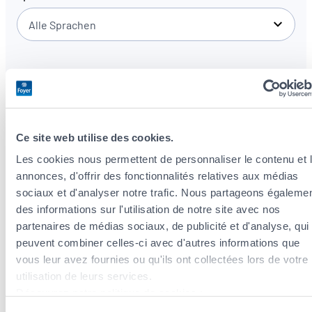
Alle Sprachen
Ce site web utilise des cookies.
Les cookies nous permettent de personnaliser le contenu et 
annonces, d'offrir des fonctionnalités relatives aux médias
Versicherungsagenten in der Nähe des
sociaux et d'analyser notre trafic. Nous partageons égaleme
Stadtteils Rollingergrund / Belair-Nord
des informations sur l'utilisation de notre site avec nos
partenaires de médias sociaux, de publicité et d'analyse, qui
Versicherungsagenten im Stadtteil Gare
peuvent combiner celles-ci avec d'autres informations que
Versicherungsagenten im Stadtteil Limpertsberg
vous leur avez fournies ou qu'ils ont collectées lors de votre
Versicherungsagenten im Stadtteil Ville-Haute
utilisation de leurs services.
Versicherungsagenten im Stadtteil Beggen
Découvrez notre politique de cookies :
Versicherungsagenten im Stadtteil Cessange
https://www.foyer.lu/fr/info/information-relative-aux-