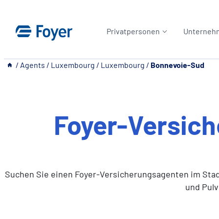
Zum
Inhalt
Privatpersonen
Unterneh
springen
__
/
Agents
/
Luxembourg
/
Luxembourg
/
Bonnevoie-Sud
Foyer-Versic
Suchen Sie einen Foyer-Versicherungsagenten im Stadt
und Pulv