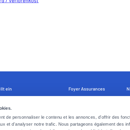
d / Verlorenkost
llt ein
Foyer Assurances
N
uf der Suche nach engagierten,
12, rue Léon Laval,
U
okies.
bereiten und begeisterungsfähigen
L-3372 Leudelange
Fo
rn und Mitarbeiterinnen, die die
F
t de personnaliser le contenu et les annonces, d'offrir des fonct
Derzeit
geschlossen
derungen von heute und morgen
K
ux et d'analyser notre trafic. Nous partageons également des in
öchten. Können Sie sich in dieser