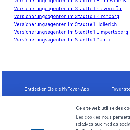
Versicherungsagenten im Stadtteil Bonnevoie-Nor
Versicherungsagenten im Stadtteil Pulvermühl
Versicherungsagenten im Stadtteil Kirchberg
Versicherungsagenten im Stadtteil Hollerich
Versicherungsagenten im Stadtteil Limpertsberg
Versicherungsagenten im Stadtteil Cents
Entdecken Sie die MyFoyer-App
Foyer ste
Einfach und intuitiv: unkomplizierte
Wir sind a
Ce site web utilise des co
Erstattung medizinischer Kosten. Sie
leistungs
verfolgen Ihre Schadensfälle in Echtzeit und
Mitarbeite
Les cookies nous permetten
erhalten rund um die Uhr und an 7 Tagen der
Herausfor
relatives aux médias socia
Woche Hilfestellung über das Notfalltelefon.
angehen m