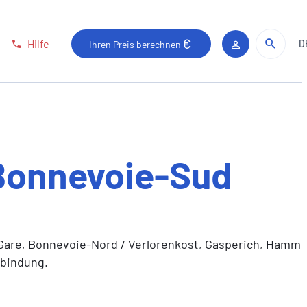
Auf 
Suc
Hilfe
D
Ihren Preis berechnen
Kundenbereic
Bonnevoie-Sud
 Gare, Bonnevoie-Nord / Verlorenkost, Gasperich, Hamm
nbindung.