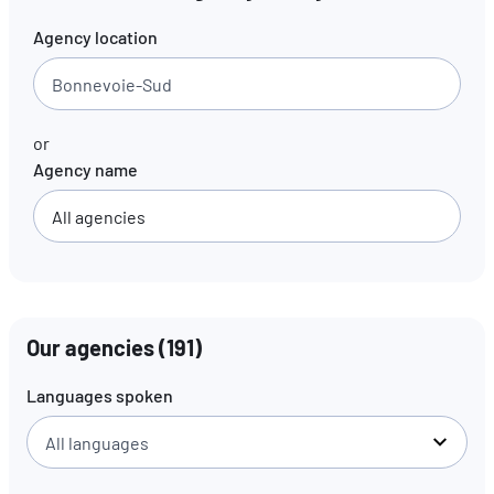
Agency location
EN
FR
DE
or
Agency name
Our agencies
(
191
)
Languages spoken
All languages