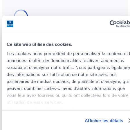
Ce site web utilise des cookies.
Les cookies nous permettent de personnaliser le contenu et 
Insurance agents near the district
annonces, d'offrir des fonctionnalités relatives aux médias
Bonnevoie-Sud
sociaux et d'analyser notre trafic. Nous partageons égaleme
Insurance agents in the district of Gasperich
des informations sur l'utilisation de notre site avec nos
Insurance agents in the district of Pulvermühl
partenaires de médias sociaux, de publicité et d'analyse, qui
Insurance agents in the district of Belair
peuvent combiner celles-ci avec d'autres informations que
Insurance agents in the district of Hollerich
vous leur avez fournies ou qu'ils ont collectées lors de votre
Insurance agents in the district of Kirchberg
utilisation de leurs services.
Insurance agents in the district of Limpertsberg
Découvrez notre politique de cookies :
Insurance agents in the district of Pfaffenthal
https://www.foyer.lu/fr/info/information-relative-aux-
Afficher les détails
Insurance agents in the district of Cessange
cookies/
Insurance agents in the district of Gare