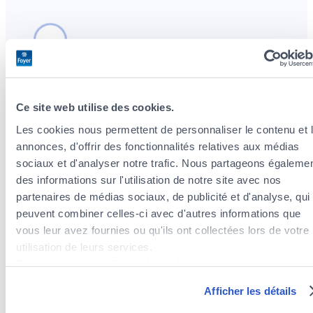
Ce site web utilise des cookies.
Les cookies nous permettent de personnaliser le contenu et 
Insurance agents near the district Gasperich
annonces, d'offrir des fonctionnalités relatives aux médias
Insurance agents in the district of Cessange
sociaux et d'analyser notre trafic. Nous partageons égaleme
Insurance agents in the district of Grund
des informations sur l'utilisation de notre site avec nos
Insurance agents in the district of Gare
partenaires de médias sociaux, de publicité et d'analyse, qui
Insurance agents in the district of Ville-Haute
peuvent combiner celles-ci avec d'autres informations que
Insurance agents in the district of Bonnevoie-Nord /
vous leur avez fournies ou qu'ils ont collectées lors de votre
Verlorenkost
utilisation de leurs services.
Insurance agents in the district of Clausen
Découvrez notre politique de cookies :
Insurance agents in the district of Bonnevoie-Sud
https://www.foyer.lu/fr/info/information-relative-aux-
Afficher les détails
Insurance agents in the district of Hollerich
cookies/
Insurance agents in the district of Cents