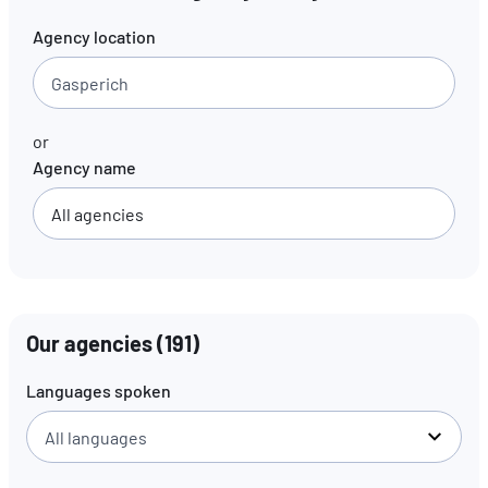
Agency location
EN
FR
DE
or
Agency name
Our agencies
(
191
)
Languages spoken
All languages