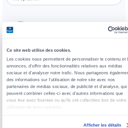
Ce site web utilise des cookies.
Les cookies nous permettent de personnaliser le contenu et 
annonces, d'offrir des fonctionnalités relatives aux médias
Versicherungsagenten in der Nähe des
sociaux et d'analyser notre trafic. Nous partageons égaleme
Stadtteils Kirchberg
des informations sur l'utilisation de notre site avec nos
Versicherungsagenten im Stadtteil Hollerich
partenaires de médias sociaux, de publicité et d'analyse, qui
Versicherungsagenten im Stadtteil Ville-Haute
peuvent combiner celles-ci avec d'autres informations que
Versicherungsagenten im Stadtteil Eich
vous leur avez fournies ou qu'ils ont collectées lors de votre
Versicherungsagenten im Stadtteil Bonnevoie-Sud
utilisation de leurs services.
Versicherungsagenten im Stadtteil Grund
Découvrez notre politique de cookies :
Versicherungsagenten im Stadtteil Pulvermühl
https://www.foyer.lu/fr/info/information-relative-aux-
Versicherungsagenten im Stadtteil Cents
Afficher les détails
cookies/