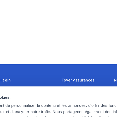
llt ein
Foyer Assurances
N
uf der Suche nach engagierten,
12, rue Léon Laval,
U
okies.
bereiten und begeisterungsfähigen
L-3372 Leudelange
Fo
rn und Mitarbeiterinnen, die die
F
t de personnaliser le contenu et les annonces, d'offrir des fonct
Derzeit
geschlossen
derungen von heute und morgen
K
ux et d'analyser notre trafic. Nous partageons également des in
öchten. Können Sie sich in dieser