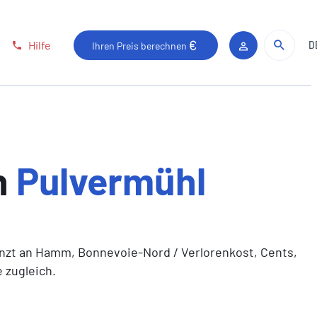
Auf 
Suc
Hilfe
D
Ihren Preis berechnen
Kundenbereic
n
Pulvermühl
enzt an Hamm, Bonnevoie-Nord / Verlorenkost, Cents,
 zugleich.