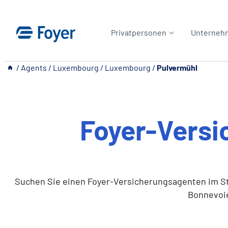
Zum
Inhalt
Privatpersonen
Unterneh
springen
__
/
Agents
/
Luxembourg
/
Luxembourg
/
Pulvermühl
Foyer-Vers
Suchen Sie einen Foyer-Versicherungsagenten im Sta
Bonnevoie