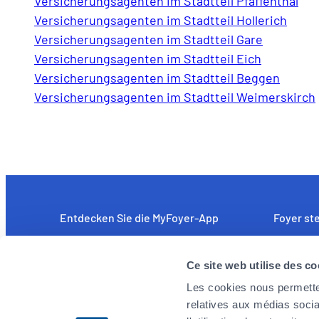
Versicherungsagenten im Stadtteil Pfaffenthal
Versicherungsagenten im Stadtteil Hollerich
Versicherungsagenten im Stadtteil Gare
Versicherungsagenten im Stadtteil Eich
Versicherungsagenten im Stadtteil Beggen
Versicherungsagenten im Stadtteil Weimerskirch
Entdecken Sie die MyFoyer-App
Foyer ste
Einfach und intuitiv: unkomplizierte
Wir sind a
Ce site web utilise des co
Erstattung medizinischer Kosten. Sie
leistungs
verfolgen Ihre Schadensfälle in Echtzeit und
Mitarbeite
Les cookies nous permetten
erhalten rund um die Uhr und an 7 Tagen der
Herausfor
relatives aux médias socia
Woche Hilfestellung über das Notfalltelefon.
angehen m