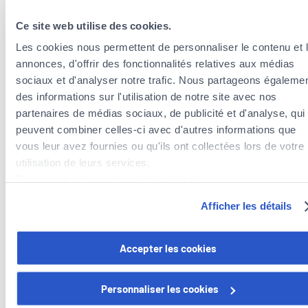
Ce site web utilise des cookies.
Les cookies nous permettent de personnaliser le contenu et 
annonces, d'offrir des fonctionnalités relatives aux médias
sociaux et d'analyser notre trafic. Nous partageons égaleme
des informations sur l'utilisation de notre site avec nos
partenaires de médias sociaux, de publicité et d'analyse, qui
peuvent combiner celles-ci avec d'autres informations que
vous leur avez fournies ou qu'ils ont collectées lors de votre
Versicherungsagenten in der Nähe der
utilisation de leurs services.
Gemeinde Strassen
Découvrez notre politique de cookies :
Versicherungsagenten in der Gemeinde Kopstal
https://www.foyer.lu/fr/info/information-relative-aux-
Afficher les détails
cookies/
Versicherungsagenten in der Gemeinde Walferdange
Versicherungsagenten in der Gemeinde Luxembourg
Vous avez la possibilité de retirer votre consentement à tout
Versicherungsagenten in der Gemeinde Bertrange
Accepter les cookies
moment en cliquant sur le lien "gestion des cookies" en bas 
page.
Personnaliser les cookies