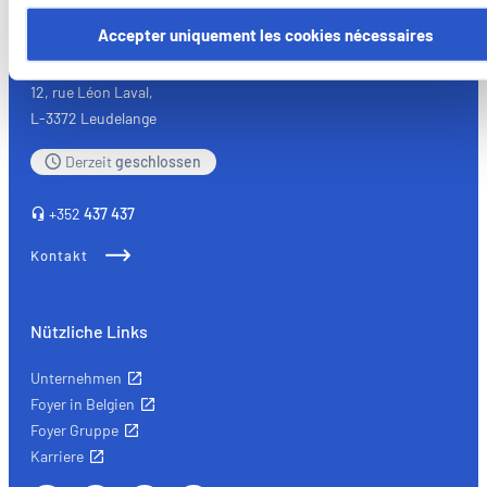
Certains de ces cookies sont strictement nécessaires au bo
fonctionnement du site. Notez que si vous désactivez des
Accepter uniquement les cookies nécessaires
Foyer Assurances
cookies utilisés ici, il se peut que certaines fonctionnalités o
parties de ce site Web ne soient plus normalement
12, rue Léon Laval,
accessibles. D'autres sont utilisés pour :
L-3372 Leudelange
Améliorer votre expérience utilisateur, en personnalisant
vos fonctionnalités et en se souvenant de vos choix.
Derzeit
geschlossen
Mesurer l'audience en suivant le nombre de visiteurs et e
comprenant comment vous arrivez sur notre site.
+352
437 437
Proposer des offres et services personnalisés et en suivr
Kontakt
les performances. Partager des informations avec les résea
sociaux utilisés et vous permettre de visualiser du contenu
hébergé sur un site externe.
Nützliche Links
Unternehmen
Foyer in Belgien
Foyer Gruppe
Karriere