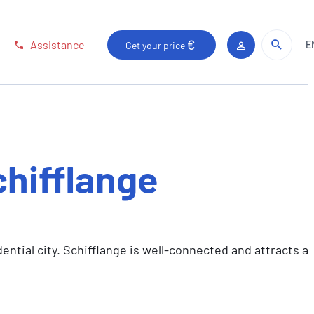
Sear
Sear
Assistance
E
Get your price
Client area
hifflange
ntial city. Schifflange is well-connected and attracts a