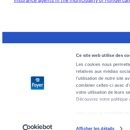
Discover the MyFoyer app
Foyer is 
Ce site web utilise des co
Simple and intuitive, it will facilitate your
We are loo
Les cookies nous permetten
health reimbursement procedures. You track
enthusiast
relatives aux médias socia
your claims in real time and are reassured by
challenges
l'utilisation de notre site
the 24/7 emergency reminder.
you wish t
combiner celles-ci avec d'
don’t delay
votre utilisation de leurs s
Découvrez notre politique
Apply no
Vous avez la possibilité de
cookies" en bas de page.
Afficher les détails
Sitemap
Privacy
Legal notices
General Terms and Conditions