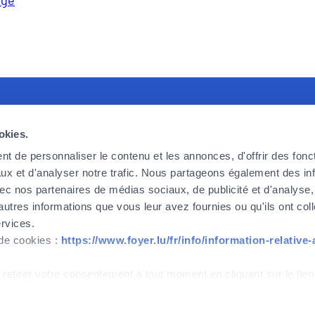
recruiting
Foyer Assurances
U
okies.
king for committed, effective and
12, rue Léon Laval,
P
t de personnaliser le contenu et les annonces, d'offrir des fonct
ic employees, ready to take up the
L-3372 Leudelange
F
ux et d'analyser notre trafic. Nous partageons également des in
 we face today and tomorrow. If
F
 avec nos partenaires de médias sociaux, de publicité et d'analyse
Currently
closed
o be part of the adventure, then
C
autres informations que vous leur avez fournies ou qu'ils ont col
.
ervices.
+352
437 437
 de cookies :
https://www.foyer.lu/fr/info/information-relative
w
Contact
 retirer votre consentement à tout moment en cliquant sur le lien
IPID
Cookies management
Accessibility