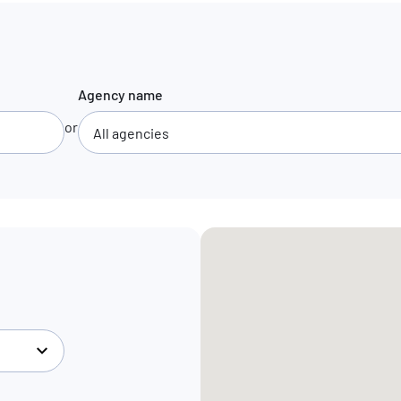
Agency name
or