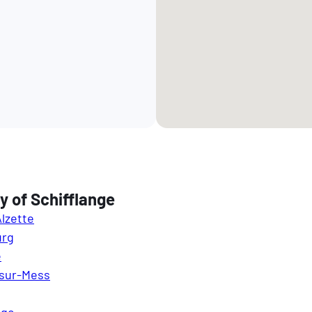
y of Schifflange
Alzette
urg
e
-sur-Mess
nge