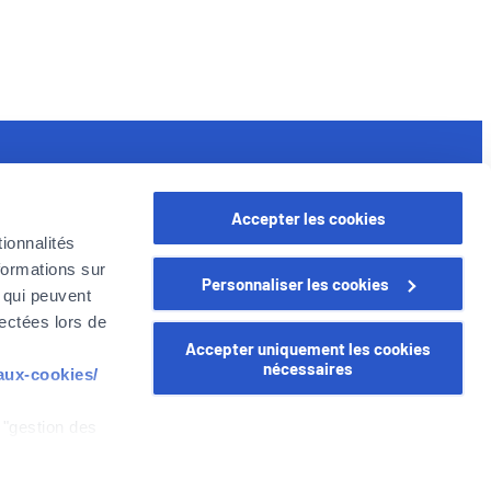
seful links
Accepter les cookies
rofessional
ionnalités
oyer in Belgium
formations sur
Personnaliser les cookies
oyer Company
, qui peuvent
areer
lectées lors de
Accepter uniquement les cookies
nécessaires
-aux-cookies/
 "gestion des
WEALINS
CapitalatWork
Global Health