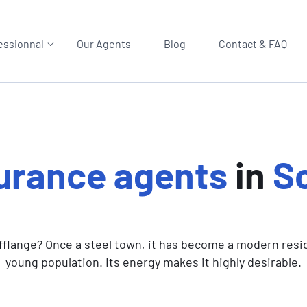
essionnal
Our Agents
Blog
Contact & FAQ
urance agents
in
Sc
fflange? Once a steel town, it has become a modern reside
young population. Its energy makes it highly desirable.