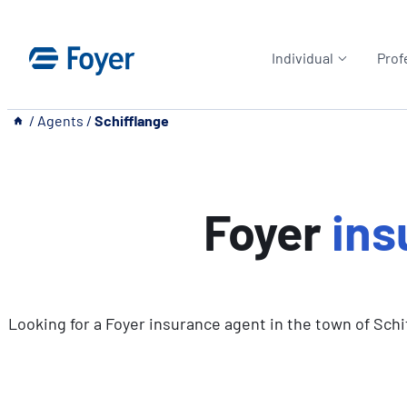
Skip
to
Individual
Prof
content
__
/
Agents
/
Schifflange
Foyer
ins
Looking for a Foyer insurance agent in the town of Schi