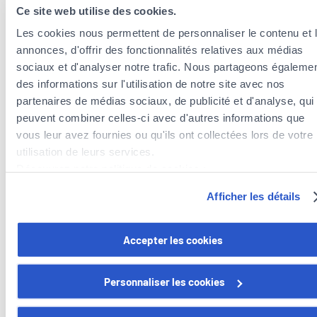
Ce site web utilise des cookies.
Les cookies nous permettent de personnaliser le contenu et 
annonces, d'offrir des fonctionnalités relatives aux médias
sociaux et d'analyser notre trafic. Nous partageons égaleme
des informations sur l'utilisation de notre site avec nos
partenaires de médias sociaux, de publicité et d'analyse, qui
peuvent combiner celles-ci avec d'autres informations que
Insurance agents near the municipality of
vous leur avez fournies ou qu'ils ont collectées lors de votre
Esch-sur-Alzette
utilisation de leurs services.
Insurance agents in the municipality of Sanem
Découvrez notre politique de cookies :
Insurance agents in the municipality of Kayl
https://www.foyer.lu/fr/info/information-relative-aux-
Insurance agents in the municipality of Schifflange
Afficher les détails
cookies/
Insurance agents in the municipality of Mondercange
Insurance agents in the municipality of Rumelange
Vous avez la possibilité de retirer votre consentement à tout
Accepter les cookies
moment en cliquant sur le lien "gestion des cookies" en bas 
page.
Personnaliser les cookies
Certains de ces cookies sont strictement nécessaires au bo