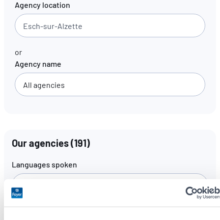
Agency location
EN
FR
DE
or
Agency name
Our agencies
(
191
)
Languages spoken
All languages