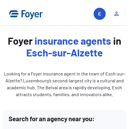
Skip
to
Clie
content
Foyer
insurance agents
in
Esch-sur-Alzette
Looking for a Foyer insurance agent in the town of Esch-sur-
Alzette? Luxembourg’s second-largest city is a cultural and
academic hub. The Belval area is rapidly developing. Esch
attracts students, families, and innovators alike.
Search for an agency near you:
Search site