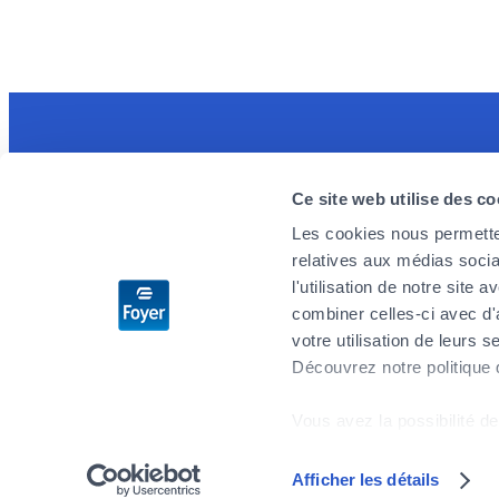
Découvrez l'application MyFoyer app
Foyer re
Ce site web utilise des co
Simple et intuitive elle facilitera vos
Nous rech
démarches pour vos remboursements santé.
engagés, p
Les cookies nous permetten
prêts à rel
relatives aux médias socia
Vous suivrez vos sinistres en temps réel et
demain. Si
l'utilisation de notre site
serez rassuré par le rappel d’urgence 24h/24
l’aventure 
combiner celles-ci avec d'
– 7j/7.
votre utilisation de leurs s
Découvrez notre politique
Postulez 
Vous avez la possibilité de
cookies" en bas de page.
Afficher les détails
Plan du site
Vie privée
Mentions légales
Conditions générales