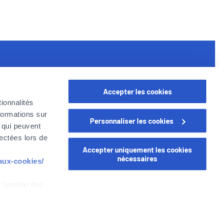
iens utiles
ssurances pour les professionnels
Accepter les cookies
oyer en Belgique
ionnalités
e Groupe Foyer
formations sur
Personnaliser les cookies
arrière
, qui peuvent
lectées lors de
Accepter uniquement les cookies
nécessaires
-aux-cookies/
 "gestion des
WEALINS
CapitalatWork
Global Health