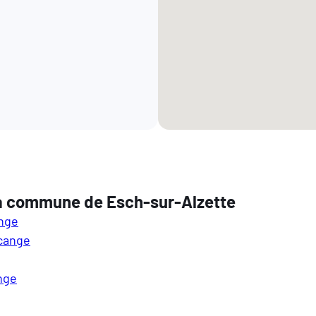
la commune de Esch-sur-Alzette
ange
cange
nge