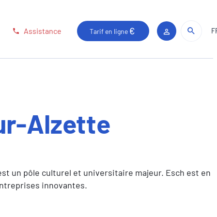
Rech
Rech
Assistance
F
Tarif en ligne
Espace client
r-Alzette
t un pôle culturel et universitaire majeur. Esch est en
 entreprises innovantes.