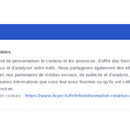
crute
Foyer Assurances
L
okies.
erchons des collaborateurs
12, rue Léon Laval,
A
erformants et enthousiastes,
L-3372 Leudelange
F
t de personnaliser le contenu et les annonces, d'offrir des fonct
ever nos défis d’aujourd’hui et de
L
ux et d'analyser notre trafic. Nous partageons également des in
Actuellement
fermé
 vous souhaitez faire partie de
C
 avec nos partenaires de médias sociaux, de publicité et d'analyse
alors n’attendez plus.
autres informations que vous leur avez fournies ou qu'ils ont col
+352
437 437
ervices.
 de cookies :
https://www.foyer.lu/fr/info/information-relative
dès à présent
Contact
 retirer votre consentement à tout moment en cliquant sur le lien
IPID
Gestion des cookies
Accessibilité