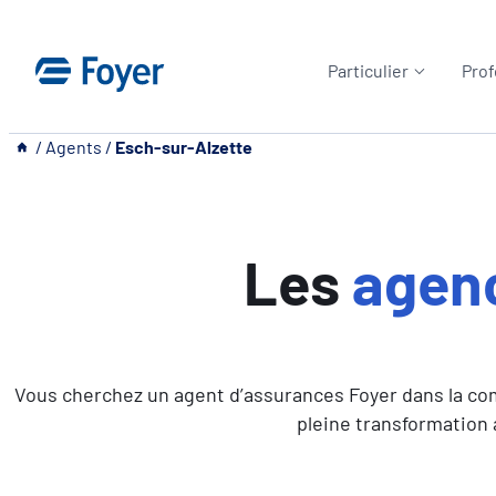
Aller
au
Particulier
Prof
contenu
__
/
Agents
/
Esch-sur-Alzette
Les
agen
Vous cherchez un agent d’assurances Foyer dans la comm
pleine transformation a