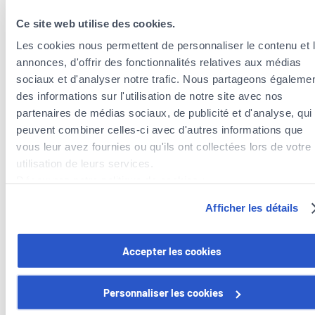
Ce site web utilise des cookies.
Les cookies nous permettent de personnaliser le contenu et 
annonces, d'offrir des fonctionnalités relatives aux médias
sociaux et d'analyser notre trafic. Nous partageons égaleme
des informations sur l'utilisation de notre site avec nos
partenaires de médias sociaux, de publicité et d'analyse, qui
Agents d’assurances à proximité de la
peuvent combiner celles-ci avec d'autres informations que
commune de Kayl
vous leur avez fournies ou qu'ils ont collectées lors de votre
Agents d’assurances dans la commune de Esch-sur-
utilisation de leurs services.
Alzette
Découvrez notre politique de cookies :
Agents d’assurances dans la commune de Mondercange
https://www.foyer.lu/fr/info/information-relative-aux-
Afficher les détails
Agents d’assurances dans la commune de Schifflange
cookies/
Agents d’assurances dans la commune de Dudelange
Agents d’assurances dans la commune de Rumelange
Vous avez la possibilité de retirer votre consentement à tout
Accepter les cookies
moment en cliquant sur le lien "gestion des cookies" en bas 
page.
Personnaliser les cookies