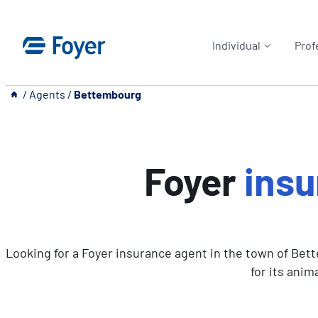
Skip
to
Individual
Prof
content
__
/
Agents
/
Bettembourg
Foyer
insu
Looking for a Foyer insurance agent in the town of Bet
for its ani