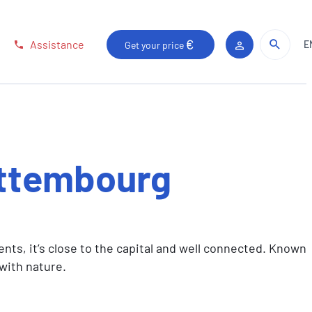
Sear
Sear
Assistance
E
Get your price
Client area
ttembourg
ts, it’s close to the capital and well connected. Known
with nature.