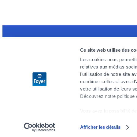
Discover the MyFoyer app
Foyer is 
Ce site web utilise des co
Simple and intuitive, it will facilitate your
We are loo
Les cookies nous permetten
health reimbursement procedures. You track
enthusiast
relatives aux médias socia
your claims in real time and are reassured by
challenges
l'utilisation de notre site
the 24/7 emergency reminder.
you wish t
combiner celles-ci avec d'
don’t delay
votre utilisation de leurs s
Découvrez notre politique
Apply no
Vous avez la possibilité de
cookies" en bas de page.
Afficher les détails
Sitemap
Privacy
Legal notices
General Terms and Conditions
Certains de ces cookies s