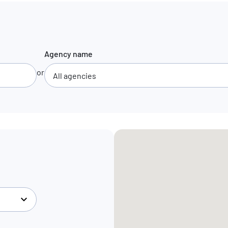
Agency name
or