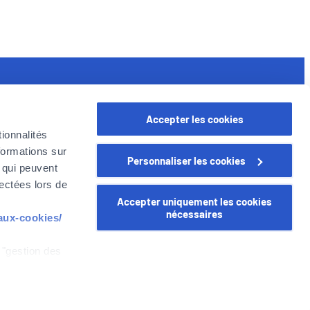
seful links
Accepter les cookies
rofessional
ionnalités
oyer in Belgium
formations sur
Personnaliser les cookies
oyer Company
, qui peuvent
areer
lectées lors de
Accepter uniquement les cookies
nécessaires
-aux-cookies/
 "gestion des
WEALINS
CapitalatWork
Global Health
z que si vous