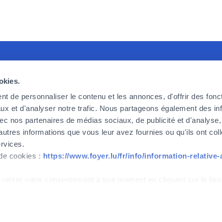
recruiting
Foyer Assurances
U
okies.
king for committed, effective and
12, rue Léon Laval,
P
t de personnaliser le contenu et les annonces, d'offrir des fonct
ic employees, ready to take up the
L-3372 Leudelange
F
ux et d'analyser notre trafic. Nous partageons également des in
 we face today and tomorrow. If
F
 avec nos partenaires de médias sociaux, de publicité et d'analyse
Currently
closed
o be part of the adventure, then
C
autres informations que vous leur avez fournies ou qu'ils ont col
.
ervices.
+352
437 437
 de cookies :
https://www.foyer.lu/fr/info/information-relative
w
Contact
 retirer votre consentement à tout moment en cliquant sur le lien
IPID
Cookies management
Accessibility
ont strictement nécessaires au bon fonctionnement du site. Note