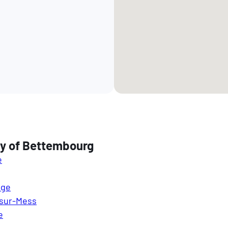
ty of Bettembourg
e
nge
-sur-Mess
e