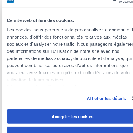
Toutes les langues
Ce site web utilise des cookies.
Les cookies nous permettent de personnaliser le contenu et 
annonces, d'offrir des fonctionnalités relatives aux médias
sociaux et d'analyser notre trafic. Nous partageons égaleme
des informations sur l'utilisation de notre site avec nos
partenaires de médias sociaux, de publicité et d'analyse, qui
peuvent combiner celles-ci avec d'autres informations que
Agents d’assurances à proximité de la
vous leur avez fournies ou qu'ils ont collectées lors de votre
commune de Bettembourg
utilisation de leurs services.
Agents d’assurances dans la commune de Reckange-sur-
Découvrez notre politique de cookies :
https://www.foyer.lu/fr/info/information-relative-aux-
Mess
Afficher les détails
cookies/
Agents d’assurances dans la commune de Mondercange
Agents d’assurances dans la commune de Leudelange
Vous avez la possibilité de retirer votre consentement à tout
Accepter les cookies
Agents d’assurances dans la commune de Schifflange
moment en cliquant sur le lien "gestion des cookies" en bas 
Agents d’assurances dans la commune de Roeser
page.