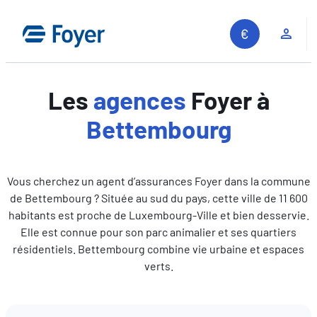
Aller
au
Espa
contenu
Les
agences
Foyer à
Bettembourg
Vous cherchez un agent d’assurances Foyer dans la commune
de Bettembourg ? Située au sud du pays, cette ville de 11 600
habitants est proche de Luxembourg-Ville et bien desservie.
Elle est connue pour son parc animalier et ses quartiers
résidentiels. Bettembourg combine vie urbaine et espaces
verts.
Recherche sur le site