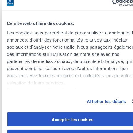
Ce site web utilise des cookies.
Les cookies nous permettent de personnaliser le contenu et 
annonces, d'offrir des fonctionnalités relatives aux médias
sociaux et d'analyser notre trafic. Nous partageons égaleme
des informations sur l'utilisation de notre site avec nos
partenaires de médias sociaux, de publicité et d'analyse, qui
Versicherungsagenten in der Nähe der
peuvent combiner celles-ci avec d'autres informations que
Gemeinde Schifflange
vous leur avez fournies ou qu'ils ont collectées lors de votre
Versicherungsagenten in der Gemeinde Reckange-sur-
utilisation de leurs services.
Mess
Découvrez notre politique de cookies :
Versicherungsagenten in der Gemeinde Bettembourg
https://www.foyer.lu/fr/info/information-relative-aux-
Versicherungsagenten in der Gemeinde Mondercange
Afficher les détails
cookies/
Versicherungsagenten in der Gemeinde Rumelange
Versicherungsagenten in der Gemeinde Esch-sur-
Vous avez la possibilité de retirer votre consentement à tout
Accepter les cookies
Alzette
moment en cliquant sur le lien "gestion des cookies" en bas 
Versicherungsagenten in der Gemeinde Kayl
page.