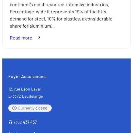
continent’s most resource-intensive industries.
Percentage-wide it represents 19% of the EU’s
demand for steel, 10% for plastics, a considerable
share for aluminium…
:
Read more
Used
car
parts:
where
sustainability
Foyer Assurances
meets
quality
12, rue Léon Laval,
L-3372 Leudelange
Currently
closed
+352
437 437