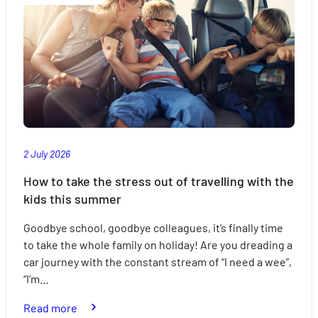
Proposer des offres et services personnalisés et en suivr
says
les performances. Partager des informations avec les résea
sociaux utilisés et vous permettre de visualiser du contenu
hébergé sur un site externe.
2 July 2026
How to take the stress out of travelling with the
kids this summer
Goodbye school, goodbye colleagues, it’s finally time
to take the whole family on holiday! Are you dreading a
car journey with the constant stream of “I need a wee”,
“I’m…
:
Read more