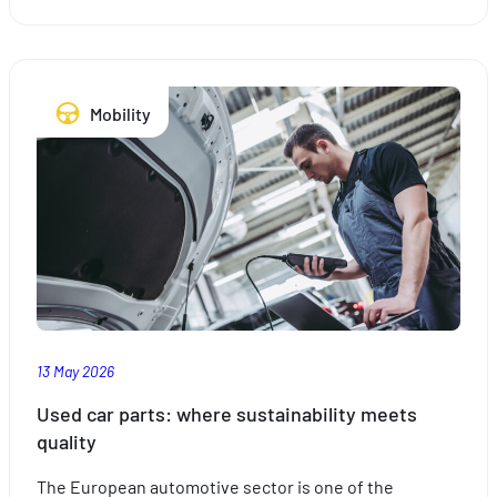
How
to
take
the
Mobility
stress
out
of
travelling
with
the
kids
this
summer
13 May 2026
Used car parts: where sustainability meets
quality
The European automotive sector is one of the