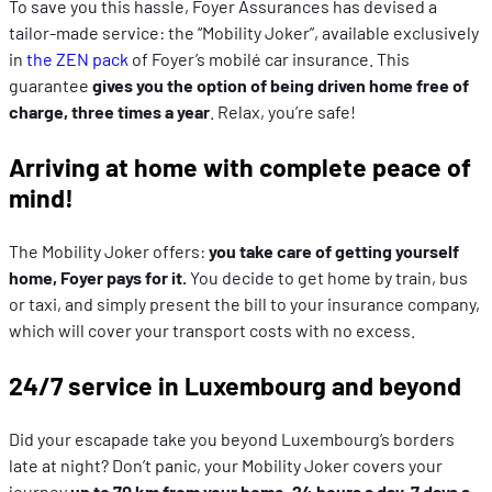
To save you this hassle, Foyer Assurances has devised a
tailor-made service: the “Mobility Joker”, available exclusively
in
the ZEN pack
of Foyer’s mobilé car insurance. This
guarantee
gives you the option of being driven home free of
charge, three times a year
. Relax, you’re safe!
Arriving at home with complete peace of
mind!
The Mobility Joker offers:
you take care of getting yourself
home, Foyer pays for it.
You decide to get home by train, bus
or taxi, and simply present the bill to your insurance company,
which will cover your transport costs with no excess.
24/7 service in Luxembourg and beyond
Did your escapade take you beyond Luxembourg’s borders
late at night? Don’t panic, your Mobility Joker covers your
journey
up to 70 km from your home, 24 hours a day, 7 days a