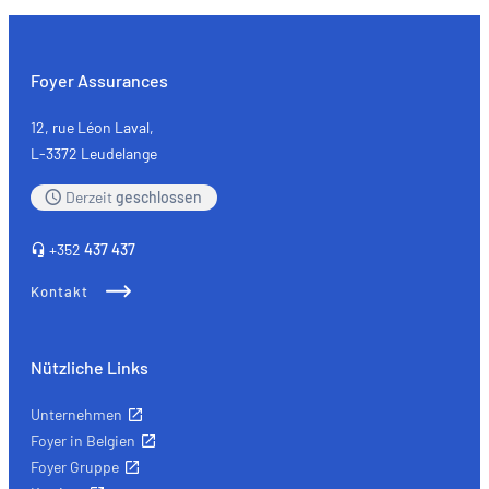
zweiter
Hand:
Wenn
Foyer Assurances
Ökologie
auf
12, rue Léon Laval,
Qualität
L-3372 Leudelange
trifft
Derzeit
geschlossen
+352
437 437
Kontakt
Nützliche Links
Unternehmen
Foyer in Belgien
Foyer Gruppe