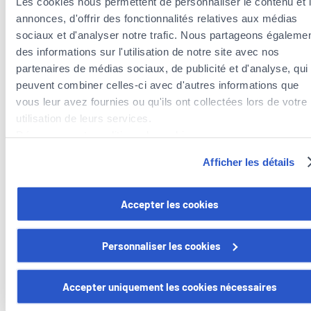
Les cookies nous permettent de personnaliser le contenu et 
Versicherungsleistungen ausgewählt.
annonces, d'offrir des fonctionnalités relatives aux médias
sociaux et d'analyser notre trafic. Nous partageons égaleme
mobilé entdecken
des informations sur l'utilisation de notre site avec nos
partenaires de médias sociaux, de publicité et d'analyse, qui
peuvent combiner celles-ci avec d'autres informations que
vous leur avez fournies ou qu'ils ont collectées lors de votre
utilisation de leurs services.
Découvrez notre politique de cookies :
https://www.foyer.lu/fr/info/information-relative-aux-
Mobilitaet
Afficher les détails
cookies/
Vous avez la possibilité de retirer votre consentement à tout
Accepter les cookies
moment en cliquant sur le lien "gestion des cookies" en bas 
page.
Personnaliser les cookies
Certains de ces cookies sont strictement nécessaires au bo
fonctionnement du site. Notez que si vous désactivez des
Accepter uniquement les cookies nécessaires
cookies utilisés ici, il se peut que certaines fonctionnalités o