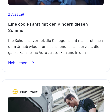
2 Juli 2026
Eine coole Fahrt mit den Kindern diesen
Sommer
Die Schule ist vorbei, die Kollegen sieht man erst nach
dem Urlaub wieder und es ist endlich an der Zeit, die
ganze Familie ins Auto zu stecken und in den…
:
Mehr lesen
Eine
coole
Fahrt
mit
Mobilitaet
den
Kindern
diesen
Sommer