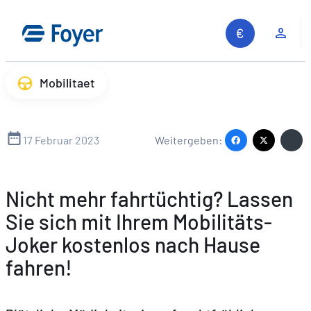
Zum
Inhalt
Kun
springen
Mobilitaet
17 Februar 2023
Weitergeben:
Nicht mehr fahrtüchtig? Lassen
Sie sich mit Ihrem Mobilitäts-
Joker kostenlos nach Hause
fahren!
Auf unserer Website suchen