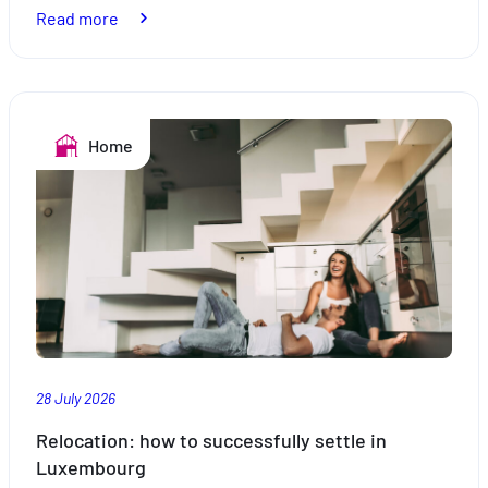
:
Read more
Holidays
by
the
pool:
Home
safe
swimming
28 July 2026
Relocation: how to successfully settle in
Luxembourg