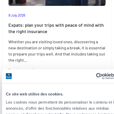
9 July 2026
Expats: plan your trips with peace of mind with
the right insurance
Whether you are visiting loved ones, discovering a
new destination or simply taking a break, it is essential
to prepare your trips well. And that includes taking out
the right…
:
Read more
Expats:
plan
your
Ce site web utilise des cookies.
trips
Home
with
Les cookies nous permettent de personnaliser le contenu et 
peace
annonces, d'offrir des fonctionnalités relatives aux médias
of