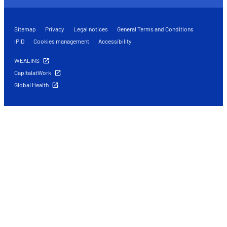
Sitemap
Privacy
Legal notices
General Terms and Conditions
IPID
Cookies management
Accessibility
WEALINS
CapitalatWork
Global Health