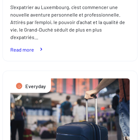
S’expatrier au Luxembourg, c’est commencer une
nouvelle aventure personnelle et professionnelle.
Attirés par l’emploi, le pouvoir d’achat et la qualité de
vie, le Grand-Duché séduit de plus en plus
d’expatriés…
:
Read more
Relocation:
how
to
successfully
Everyday
settle
in
Luxembourg