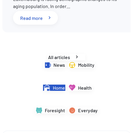
aging population. In order…
EN
FR
DE
: Pension reform in Luxembourg: What key 
Read more
All articles
News
Mobility
Home
Health
Foresight
Everyday