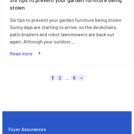
Six tips to prevent your garden furniture being
stolen
Six tips to prevent your garden furniture being stolen
Sunny days are starting to arrive, so the deckchairs,
patio braziers and robot lawnmowers are back out
again. Although your outdoor…
:
Read more
Six
tips
to
Posts
1
2
…
8
»
prevent
pagination
your
garden
furniture
being
stolen
Foyer Assurances