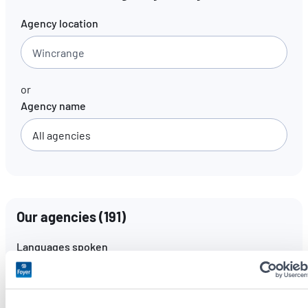
Agency location
EN
FR
DE
or
Agency name
Our agencies
(
191
)
Languages spoken
All languages