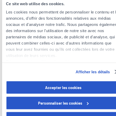
Ce site web utilise des cookies.
Les cookies nous permettent de personnaliser le contenu et 
annonces, d'offrir des fonctionnalités relatives aux médias
sociaux et d'analyser notre trafic. Nous partageons égaleme
des informations sur l'utilisation de notre site avec nos
partenaires de médias sociaux, de publicité et d'analyse, qui
peuvent combiner celles-ci avec d'autres informations que
vous leur avez fournies ou qu'ils ont collectées lors de votre
Insurance agents near the municipality of
utilisation de leurs services.
Wincrange
Découvrez notre politique de cookies :
Insurance agents in the municipality of Wincrange
https://www.foyer.lu/fr/info/information-relative-aux-
Insurance agents in the municipality of Winseler
Afficher les détails
cookies/
Insurance agents in the municipality of Wiltz
Insurance agents in the municipality of Clervaux
Vous avez la possibilité de retirer votre consentement à tout
Accepter les cookies
moment en cliquant sur le lien "gestion des cookies" en bas 
page.
Personnaliser les cookies
Certains de ces cookies sont strictement nécessaires au bo