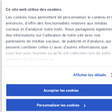
Ce site web utilise des cookies.
Les cookies nous permettent de personnaliser le contenu et 
annonces, d'offrir des fonctionnalités relatives aux médias
sociaux et d'analyser notre trafic. Nous partageons égaleme
des informations sur l'utilisation de notre site avec nos
partenaires de médias sociaux, de publicité et d'analyse, qui
peuvent combiner celles-ci avec d'autres informations que
vous leur avez fournies ou qu'ils ont collectées lors de votre
Versicherungsagenten in der Nähe der
utilisation de leurs services.
Gemeinde Wincrange
Découvrez notre politique de cookies :
Versicherungsagenten in der Gemeinde Wincrange
https://www.foyer.lu/fr/info/information-relative-aux-
Afficher les détails
cookies/
Versicherungsagenten in der Gemeinde Clervaux
Versicherungsagenten in der Gemeinde Wiltz
Vous avez la possibilité de retirer votre consentement à tout
Versicherungsagenten in der Gemeinde Winseler
Accepter les cookies
moment en cliquant sur le lien "gestion des cookies" en bas 
page.
Personnaliser les cookies