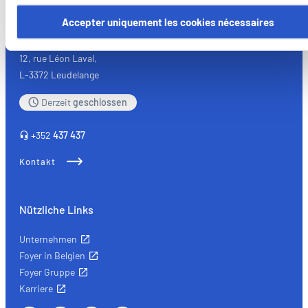
Certains de ces cookies sont strictement nécessaires au bo
fonctionnement du site. Notez que si vous désactivez des
Accepter uniquement les cookies nécessaires
Foyer Assurances
cookies utilisés ici, il se peut que certaines fonctionnalités o
parties de ce site Web ne soient plus normalement
12, rue Léon Laval,
accessibles. D'autres sont utilisés pour :
L-3372 Leudelange
Améliorer votre expérience utilisateur, en personnalisant
vos fonctionnalités et en se souvenant de vos choix.
Derzeit
geschlossen
Mesurer l'audience en suivant le nombre de visiteurs et e
comprenant comment vous arrivez sur notre site.
+352
437 437
Proposer des offres et services personnalisés et en suivr
Kontakt
les performances. Partager des informations avec les résea
sociaux utilisés et vous permettre de visualiser du contenu
hébergé sur un site externe.
Nützliche Links
Unternehmen
Foyer in Belgien
Foyer Gruppe
Karriere