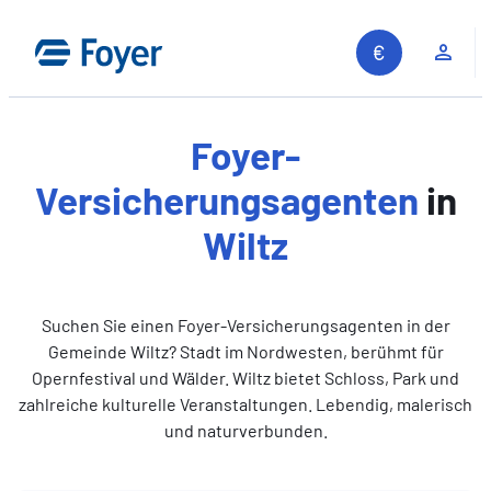
Zum
Inhalt
Kun
springen
Foyer-
Versicherungsagenten
in
Wiltz
Suchen Sie einen Foyer-Versicherungsagenten in der
Gemeinde Wiltz? Stadt im Nordwesten, berühmt für
Opernfestival und Wälder. Wiltz bietet Schloss, Park und
zahlreiche kulturelle Veranstaltungen. Lebendig, malerisch
und naturverbunden.
Auf unserer Website suchen