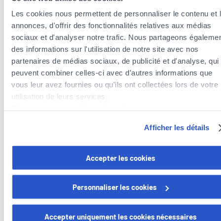
Les cookies nous permettent de personnaliser le contenu et 
annonces, d'offrir des fonctionnalités relatives aux médias
sociaux et d'analyser notre trafic. Nous partageons égaleme
des informations sur l'utilisation de notre site avec nos
partenaires de médias sociaux, de publicité et d'analyse, qui
peuvent combiner celles-ci avec d'autres informations que
vous leur avez fournies ou qu'ils ont collectées lors de votre
utilisation de leurs services.
Découvrez notre politique de cookies :
Versicherungsagenten in der Nähe der
https://www.foyer.lu/fr/info/information-relative-aux-
Gemeinde Wiltz
Afficher les détails
cookies/
Versicherungsagenten in der Gemeinde Kiischpelt
Vous avez la possibilité de retirer votre consentement à tout
Accepter les cookies
moment en cliquant sur le lien "gestion des cookies" en bas 
page.
Personnaliser les cookies
Certains de ces cookies sont strictement nécessaires au bo
Foyer Assurances
fonctionnement du site. Notez que si vous désactivez des
Accepter uniquement les cookies nécessaires