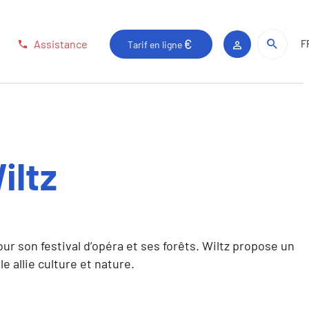
Rech
Rech
Assistance
F
Tarif en ligne
Espace client
iltz
r son festival d’opéra et ses forêts. Wiltz propose un
 allie culture et nature.