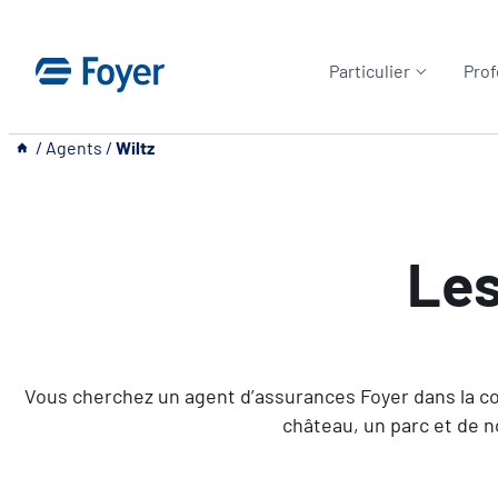
Aller
au
Particulier
Prof
contenu
__
/
Agents
/
Wiltz
Le
Vous cherchez un agent d’assurances Foyer dans la com
château, un parc et de n