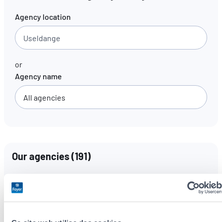
Agency location
EN
FR
DE
or
Agency name
Our agencies
(
191
)
Languages spoken
All languages