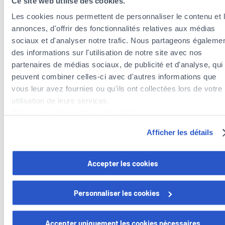
Ce site web utilise des cookies.
Les cookies nous permettent de personnaliser le contenu et 
annonces, d'offrir des fonctionnalités relatives aux médias
sociaux et d'analyser notre trafic. Nous partageons égaleme
des informations sur l'utilisation de notre site avec nos
partenaires de médias sociaux, de publicité et d'analyse, qui
peuvent combiner celles-ci avec d'autres informations que
vous leur avez fournies ou qu'ils ont collectées lors de votre
Insurance agents near the municipality of
utilisation de leurs services.
Useldange
Découvrez notre politique de cookies :
Insurance agents in the municipality of Préizerdaul
https://www.foyer.lu/fr/info/information-relative-aux-
Afficher les détails
Insurance agents in the municipality of Redange/Attert
cookies/
Insurance agents in the municipality of Beckerich
Vous avez la possibilité de retirer votre consentement à tout
Accepter les cookies
moment en cliquant sur le lien "gestion des cookies" en bas 
page.
Personnaliser les cookies
Certains de ces cookies sont strictement nécessaires au bo
Foyer Assurances
fonctionnement du site. Notez que si vous désactivez des
Accepter uniquement les cookies nécessaires