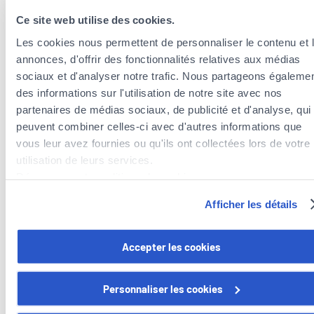
Ce site web utilise des cookies.
Les cookies nous permettent de personnaliser le contenu et 
annonces, d'offrir des fonctionnalités relatives aux médias
sociaux et d'analyser notre trafic. Nous partageons égaleme
des informations sur l'utilisation de notre site avec nos
partenaires de médias sociaux, de publicité et d'analyse, qui
peuvent combiner celles-ci avec d'autres informations que
vous leur avez fournies ou qu'ils ont collectées lors de votre
Agents d’assurances à proximité de la
utilisation de leurs services.
commune de Useldange
Découvrez notre politique de cookies :
Agents d’assurances dans la commune de
https://www.foyer.lu/fr/info/information-relative-aux-
Afficher les détails
Redange/Attert
cookies/
Agents d’assurances dans la commune de Préizerdaul
Agents d’assurances dans la commune de Beckerich
Vous avez la possibilité de retirer votre consentement à tout
Accepter les cookies
moment en cliquant sur le lien "gestion des cookies" en bas 
page.
Personnaliser les cookies
Certains de ces cookies sont strictement nécessaires au bo