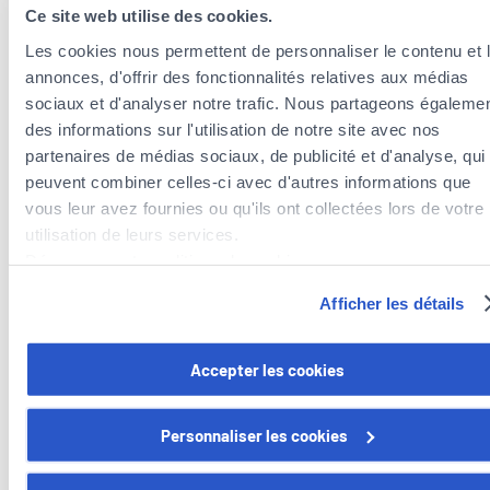
Ce site web utilise des cookies.
Les cookies nous permettent de personnaliser le contenu et 
annonces, d'offrir des fonctionnalités relatives aux médias
sociaux et d'analyser notre trafic. Nous partageons égaleme
des informations sur l'utilisation de notre site avec nos
partenaires de médias sociaux, de publicité et d'analyse, qui
peuvent combiner celles-ci avec d'autres informations que
vous leur avez fournies ou qu'ils ont collectées lors de votre
utilisation de leurs services.
Agents d’assurances à proximité de la
Découvrez notre politique de cookies :
commune de Redange/Attert
https://www.foyer.lu/fr/info/information-relative-aux-
Agents d’assurances dans la commune de Useldange
Afficher les détails
cookies/
Agents d’assurances dans la commune de Ell
Agents d’assurances dans la commune de Préizerdaul
Vous avez la possibilité de retirer votre consentement à tout
Accepter les cookies
moment en cliquant sur le lien "gestion des cookies" en bas 
page.
Personnaliser les cookies
Certains de ces cookies sont strictement nécessaires au bo