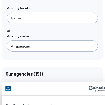
Agency location
EN
FR
DE
or
Agency name
Our agencies
(
191
)
Languages spoken
All languages