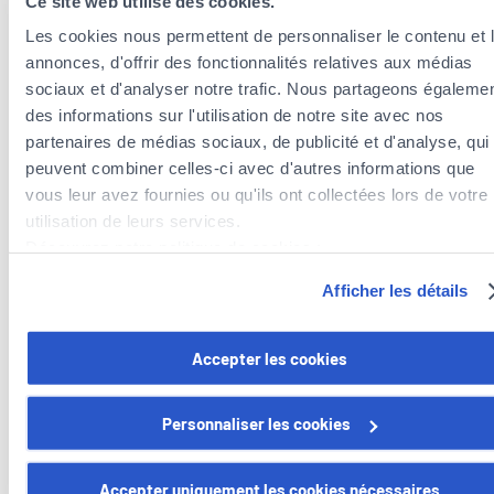
Ce site web utilise des cookies.
Les cookies nous permettent de personnaliser le contenu et 
annonces, d'offrir des fonctionnalités relatives aux médias
sociaux et d'analyser notre trafic. Nous partageons égaleme
des informations sur l'utilisation de notre site avec nos
partenaires de médias sociaux, de publicité et d'analyse, qui
peuvent combiner celles-ci avec d'autres informations que
vous leur avez fournies ou qu'ils ont collectées lors de votre
Insurance agents near the municipality of
utilisation de leurs services.
Beckerich
Découvrez notre politique de cookies :
Insurance agents in the municipality of Useldange
https://www.foyer.lu/fr/info/information-relative-aux-
Afficher les détails
Insurance agents in the municipality of Ell
cookies/
Insurance agents in the municipality of Habscht
Vous avez la possibilité de retirer votre consentement à tout
Accepter les cookies
moment en cliquant sur le lien "gestion des cookies" en bas 
page.
Personnaliser les cookies
Certains de ces cookies sont strictement nécessaires au bo
Foyer Assurances
fonctionnement du site. Notez que si vous désactivez des
Accepter uniquement les cookies nécessaires