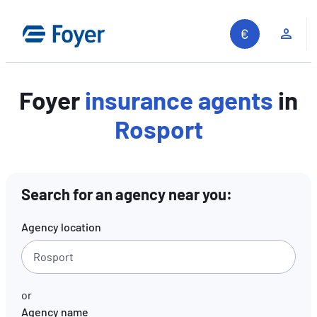
Skip
to
Clie
content
Foyer
insurance agents
in
Rosport
Search for an agency near you:
Agency location
or
Agency name
Search site