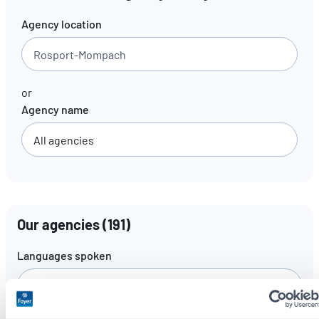
Agency location
EN
FR
DE
or
Agency name
Our agencies
(
191
)
Languages spoken
All languages