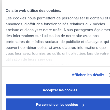
Ce site web utilise des cookies.
Les cookies nous permettent de personnaliser le contenu et 
annonces, d'offrir des fonctionnalités relatives aux médias
sociaux et d'analyser notre trafic. Nous partageons égaleme
des informations sur l'utilisation de notre site avec nos
partenaires de médias sociaux, de publicité et d'analyse, qui
Insurance agents near the municipality of
peuvent combiner celles-ci avec d'autres informations que
Rosport-Mompach
vous leur avez fournies ou qu'ils ont collectées lors de votre
utilisation de leurs services.
Insurance agents in the municipality of Rosport-
Découvrez notre politique de cookies :
Mompach
https://www.foyer.lu/fr/info/information-relative-aux-
Insurance agents in the municipality of Grevenmacher
Afficher les détails
cookies/
Insurance agents in the municipality of Manternach
Insurance agents in the municipality of Mertert
Vous avez la possibilité de retirer votre consentement à tout
Accepter les cookies
Insurance agents in the municipality of Echternach
moment en cliquant sur le lien "gestion des cookies" en bas 
page.
Personnaliser les cookies