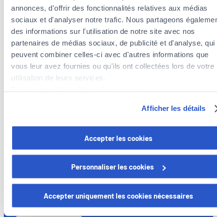
annonces, d'offrir des fonctionnalités relatives aux médias
sociaux et d'analyser notre trafic. Nous partageons égaleme
des informations sur l'utilisation de notre site avec nos
partenaires de médias sociaux, de publicité et d'analyse, qui
peuvent combiner celles-ci avec d'autres informations que
vous leur avez fournies ou qu'ils ont collectées lors de votre
utilisation de leurs services.
Insurance agents near the municipality of
Découvrez notre politique de cookies :
Echternach
https://www.foyer.lu/fr/info/information-relative-aux-
Insurance agents in the municipality of Berdorf
Afficher les détails
cookies/
Vous avez la possibilité de retirer votre consentement à tout
Accepter les cookies
moment en cliquant sur le lien "gestion des cookies" en bas 
page.
Personnaliser les cookies
Foyer Assurances
Certains de ces cookies sont strictement nécessaires au bo
12, rue Léon Laval,
fonctionnement du site. Notez que si vous désactivez des
Accepter uniquement les cookies nécessaires
L-3372 Leudelange
cookies utilisés ici, il se peut que certaines fonctionnalités o