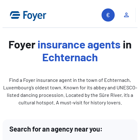
Skip
to
Clie
content
Foyer
insurance agents
in
Echternach
Find a Foyer insurance agent in the town of Echternach,
Luxembourg’s oldest town. Known for its abbey and UNESCO-
listed dancing procession. Located by the Sûre River, it’s a
cultural hotspot. A must-visit for history lovers.
Search for an agency near you:
Search site