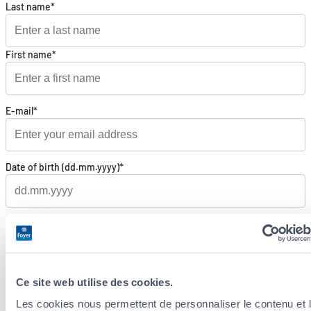
Last name*
EN
DE
FR
First name*
E-mail*
Date of birth (dd.mm.yyyy)*
Zip code*
Telephone number*
Ce site web utilise des cookies.
Les cookies nous permettent de personnaliser le contenu et 
Prefix