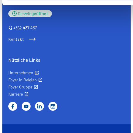
L-3372 Leudelange
parties de ce site Web ne soient plus normalement
accessibles. D'autres sont utilisés pour :
Derzeit
geöffnet
Améliorer votre expérience utilisateur, en personnalisant
vos fonctionnalités et en se souvenant de vos choix.
+352
437 437
Mesurer l'audience en suivant le nombre de visiteurs et e
Kontakt
comprenant comment vous arrivez sur notre site.
Proposer des offres et services personnalisés et en suivr
les performances. Partager des informations avec les résea
Nützliche Links
sociaux utilisés et vous permettre de visualiser du contenu
hébergé sur un site externe.
Unternehmen
Foyer in Belgien
Foyer Gruppe
Karriere