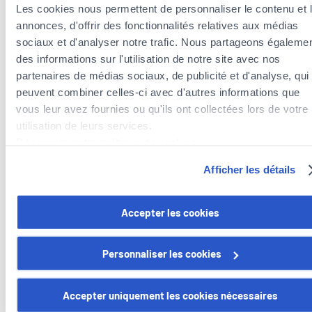
Les cookies nous permettent de personnaliser le contenu et 
Prefix
annonces, d'offrir des fonctionnalités relatives aux médias
sociaux et d'analyser notre trafic. Nous partageons égaleme
Kommentar
des informations sur l'utilisation de notre site avec nos
partenaires de médias sociaux, de publicité et d'analyse, qui
peuvent combiner celles-ci avec d'autres informations que
vous leur avez fournies ou qu'ils ont collectées lors de votre
Durch die Nutzung unserer Dienstleistungen werden Sie darüber
utilisation de leurs services.
informiert, dass
Foyer Group (Foyer Assurances, Foyer Vie,
Découvrez notre politique de cookies :
Raiffeisen Vie, Foyer Distribution, Nexfin)
berechtigt ist, Sie zu
https://www.foyer.lu/fr/info/information-relative-aux-
vorvertraglichen Zwecken zu kontaktieren.
Afficher les détails
cookies/
Kontakt aufnehmen
Vous avez la possibilité de retirer votre consentement à tout
Accepter les cookies
moment en cliquant sur le lien "gestion des cookies" en bas 
page.
Personnaliser les cookies
Foyer Assurances
Certains de ces cookies sont strictement nécessaires au bo
fonctionnement du site. Notez que si vous désactivez des
Accepter uniquement les cookies nécessaires
12, rue Léon Laval,
cookies utilisés ici, il se peut que certaines fonctionnalités o