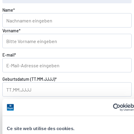
Name*
DE
FR
EN
Vorname*
E-mail*
Geburtsdatum (TT.MM.JJJJ)*
Postleitzahl*
Telefonnummer*
Ce site web utilise des cookies.