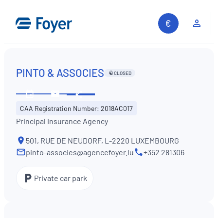
Skip
to
Clie
content
PINTO & ASSOCIES
CLOSED
Share
See
Contact
CAA Registration Number: 2018AC017
opening
us
Principal Insurance Agency
hours
501, RUE DE NEUDORF, L-2220 LUXEMBOURG
pinto-associes@agencefoyer.lu
+352 281306
Private car park
Search site